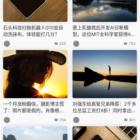
石头科技扫拖机器人G10会自
患上乳腺癌后开发AI诊断模
动洗抹布，体验能打几分？
型，这位MIT女科学家获得AA
AI首届百万美元最高奖
920
793
一个月涨粉翻倍，摄影博主慌
刘强东给高管兄弟降薪：2千多
了：照片都是假的，肖像根本
位总监工资打8折！同时拿出10
不是人
0亿保障基础员工住房
764
801