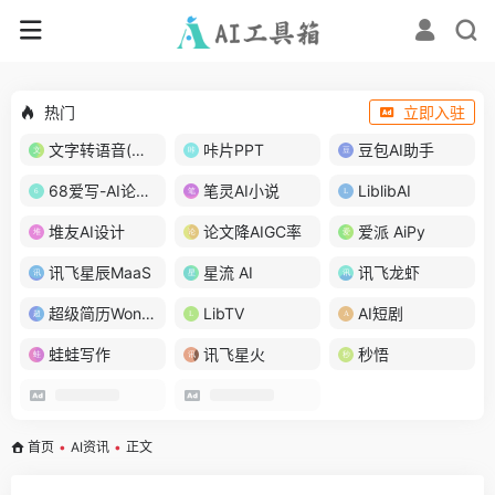
热门
立即入驻
文字转语音(琅琅配音)
咔片PPT
豆包AI助手
68爱写-AI论文写作
笔灵AI小说
LiblibAI
堆友AI设计
论文降AIGC率
爱派 AiPy
讯飞星辰MaaS
星流 AI
讯飞龙虾
超级简历WonderCV
LibTV
AI短剧
蛙蛙写作
讯飞星火
秒悟
首页
•
AI资讯
•
正文