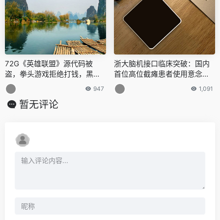
72G《英雄联盟》源代码被
浙大脑机接口临床突破：国内
盗，拳头游戏拒绝打钱，黑
首位高位截瘫患者使用意念控
客：100万美元起拍！
制机械臂
947
1,091
暂无评论