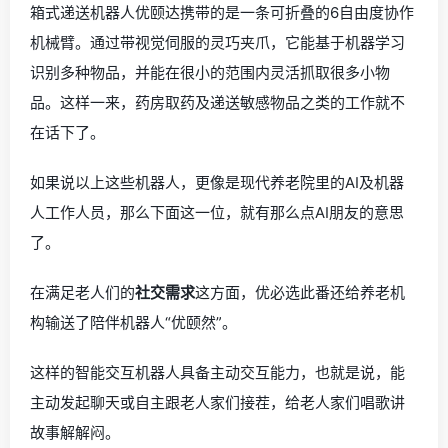
箱式递送机器人优颐达携带的是一条可折叠的6自由度协作
机械臂。通过带视觉伺服的灵巧夹爪，它能基于机器学习
识别多种物品，并能在很小的范围内灵活抓取很多小物
品。这样一来，药房取药及递送敏感物品之类的工作就不
在话下了。
如果说以上这些机器人，更像是现代养老院里的AI及机器
人工作人员，那么下面这一位，就有那么点AI朋友的意思
了。
在满足老人们的
社交需求
这方面，优必选此番还给养老机
构输送了陪伴机器人“优颐然”。
这样的智能交互机器人具备主动交互能力，也就是说，能
主动发起聊天或自主跟老人家们接茬，给老人家们唱歌讲
故事解解闷。