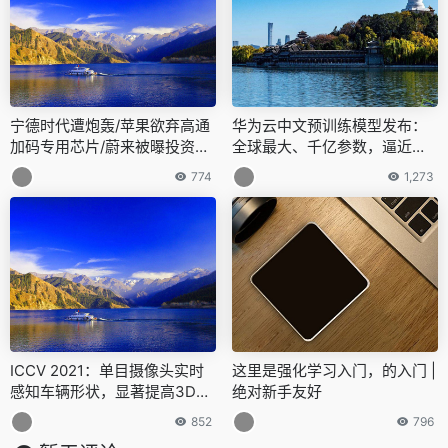
宁德时代遭炮轰/苹果欲弃高通
华为云中文预训练模型发布：
加码专用芯片/蔚来被曝投资百
全球最大、千亿参数，逼近人
万级电动SUV…今日更多新鲜
类神经元
774
1,273
事在此
ICCV 2021：单目摄像头实时
这里是强化学习入门，的入门 |
感知车辆形状，显著提高3D目
绝对新手友好
标检测性能 | 百度出品
852
796