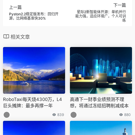
下一篇
上一篇
星际2新智能体开源：单机并行
Pyston2.2稳定版发布：回归开
能力强，适应环境广，个人可训
源，比网络基准快30%
练
相关文章
RoboTaxi每天烧4300万，L4
高通下一财季业绩预测不理
巨头摊牌：最多再撑一年
想，将通过冻结招聘削减成本
839
880