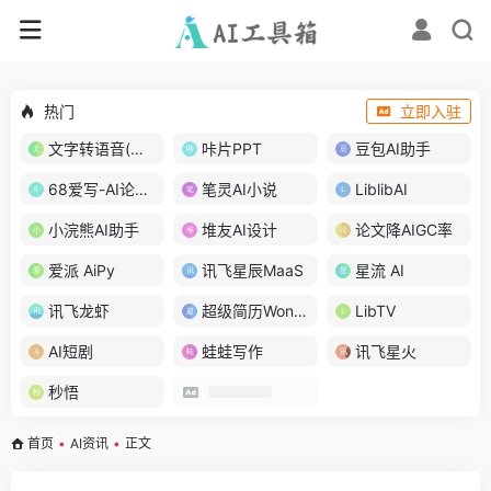
热门
立即入驻
文字转语音(琅琅配音)
咔片PPT
豆包AI助手
68爱写-AI论文写作
笔灵AI小说
LiblibAI
小浣熊AI助手
堆友AI设计
论文降AIGC率
爱派 AiPy
讯飞星辰MaaS
星流 AI
讯飞龙虾
超级简历WonderCV
LibTV
AI短剧
蛙蛙写作
讯飞星火
秒悟
首页
•
AI资讯
•
正文