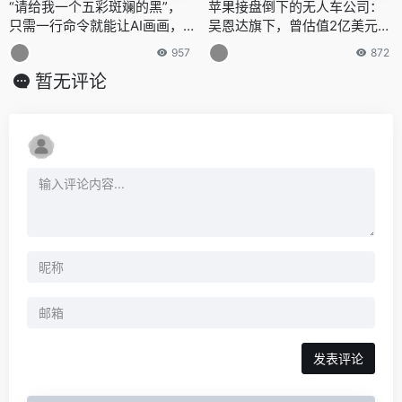
“请给我一个五彩斑斓的黑”，
苹果接盘倒下的无人车公司：
只需一行命令就能让AI画画，O
吴恩达旗下，曾估值2亿美元，
penAI的Dall-E被大神复现
CEO及大部分员工被裁
957
872
暂无评论
发表评论