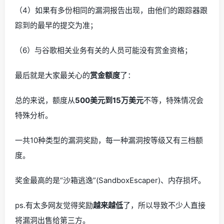
（4）如果有多份相同的漏洞报告出现，由他们的跟踪器跟
踪到的最早的提交为准；
（6）与谷歌相关业务有关的人员可能没有赏金资格；
最后就是大家最关心的
赏金额度
了：
总的来说，额度从
500美元到15万美元
不等，特殊情况会
特殊分析。
一共10种类型的漏洞奖励，每一种漏洞按等级又有三档额
度。
奖金最高的是“沙箱逃逸”(SandboxEscaper)、内存损坏。
ps.有太多网友觉得奖励
越来越低
了，所以导致不少人直接
将漏洞出售给第三方。