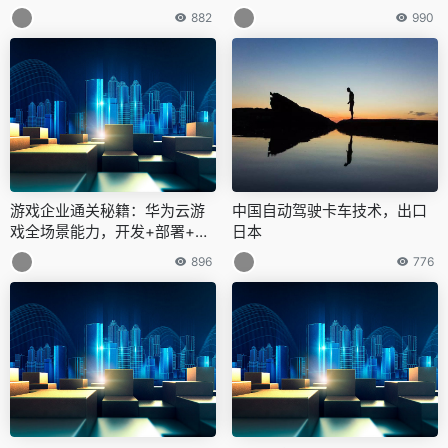
882
990
游戏企业通关秘籍：华为云游
中国自动驾驶卡车技术，出口
戏全场景能力，开发+部署+运
日本
营“关关难过关关过”
896
776