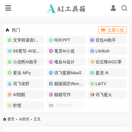
热门
立即入驻
文字转语音(琅琅配音)
咔片PPT
豆包AI助手
68爱写-AI论文写作
笔灵AI小说
LiblibAI
小浣熊AI助手
堆友AI设计
论文降AIGC率
爱派 AiPy
讯飞星辰MaaS
星流 AI
讯飞龙虾
超级简历WonderCV
LibTV
AI短剧
蛙蛙写作
讯飞星火
秒悟
首页
•
AI资讯
•
正文