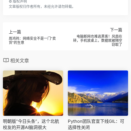
©
版权声明
文章版权归作者所有，未经允许请勿转载。
下一篇
上一篇
电脑断网也难逃黑客！风扇在
周鸿祎：网络安全不是一门“卖
转，手机放桌上，数据就被隔空
货”的生意
窃取了
相关文章
明朝版“今日头条”，这个北航
Python团队官宣下线GIL：可
校友的开源AI脑洞很大
选择性关闭