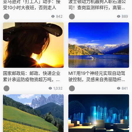
亚马逊对「打工人」动手：接
波士顿动力机器狗入职石油公
受10小时大夜班，否则走人
司！查岗监测样样行，高管：
它永远不会累
942
889
国家邮政局：邮政、快递企业
MIT用19个神经元实现自动驾
累计承运防疫物资超万吨，呼
驶控制，灵感来自秀丽隐杆线
吁为快递员设投递通道
虫
1,032
841