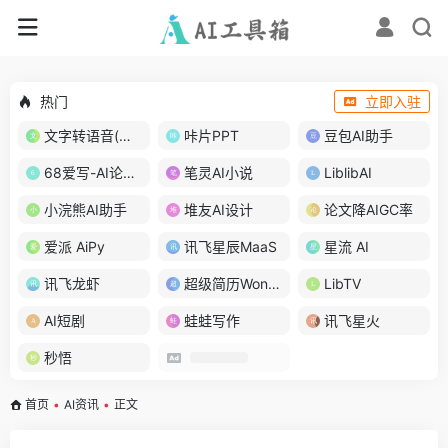
热门
立即入驻
文字转语音(琅琅配音)
咔片PPT
豆包AI助手
68爱写-AI论文写作
笔灵AI小说
LiblibAI
小浣熊AI助手
堆友AI设计
论文降AIGC率
爱派 AiPy
讯飞星辰MaaS
星流 AI
讯飞龙虾
超级简历WonderCV
LibTV
AI短剧
蛙蛙写作
讯飞星火
秒悟
首页
•
AI资讯
•
正文