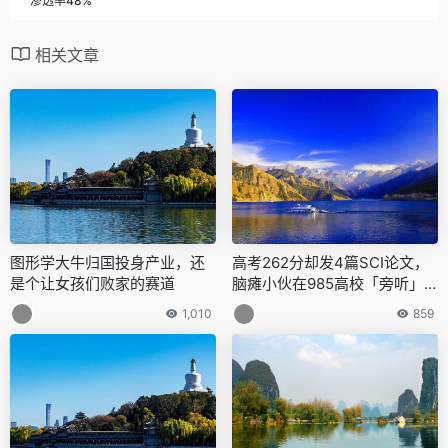
渗透率48%
相关文章
图形学大牛归国投身产业，还
高考262分却发4篇SCI论文，
是个让女孩们败家的赛道
脑瘫小伙在985高校「旁听」1
2年，修完本科到博士所有课程
1,010
859