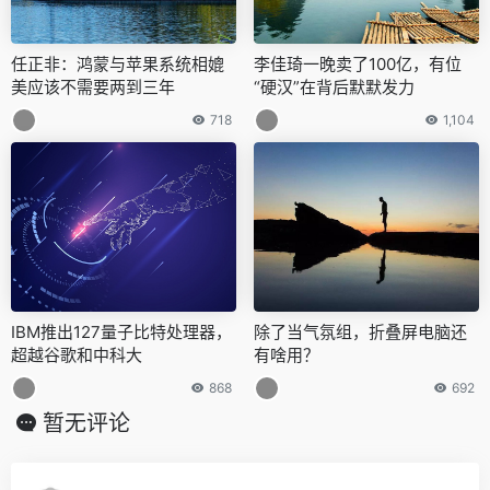
任正非：鸿蒙与苹果系统相媲
李佳琦一晚卖了100亿，有位
美应该不需要两到三年
“硬汉”在背后默默发力
718
1,104
IBM推出127量子比特处理器，
除了当气氛组，折叠屏电脑还
超越谷歌和中科大
有啥用？
868
692
暂无评论