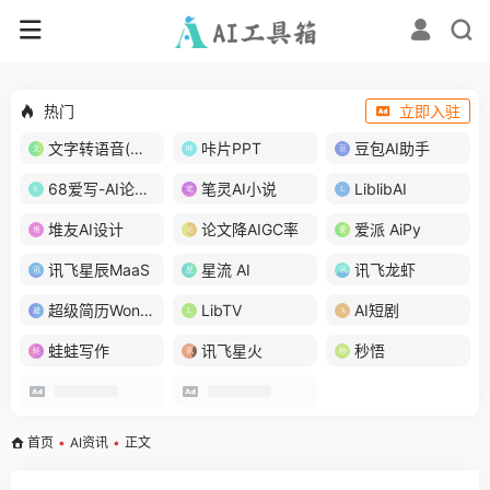
热门
立即入驻
文字转语音(琅琅配音)
咔片PPT
豆包AI助手
68爱写-AI论文写作
笔灵AI小说
LiblibAI
堆友AI设计
论文降AIGC率
爱派 AiPy
讯飞星辰MaaS
星流 AI
讯飞龙虾
超级简历WonderCV
LibTV
AI短剧
蛙蛙写作
讯飞星火
秒悟
首页
•
AI资讯
•
正文