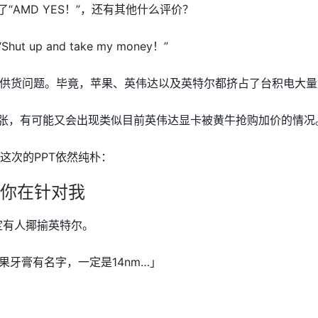
了“AMD YES！”，还有其他什么评价？
t up and take my money！”
供货问题。毕竟，苹果、英伟达以及英特尔都挤占了台积电大量
货紧张，有可能又会出现类似目前英伟达显卡被黄牛抢购加价的情况
，这次的PPT依然纯朴：
你在针对我
定有人揶揄英特尔。
果牙膏有名字，一定是14nm…」