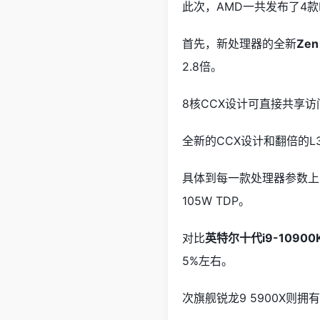
此次，AMD一共发布了4款R
首先，新处理器的全新
Zen
2.8倍。
8核CCX设计可直接共享访问
全新的CCX设计和翻倍的
具体到每一款处理器参数上
105W TDP。
对比
英特尔十代i9-10900
5%左右。
次旗舰锐龙9 5900X则拥有1