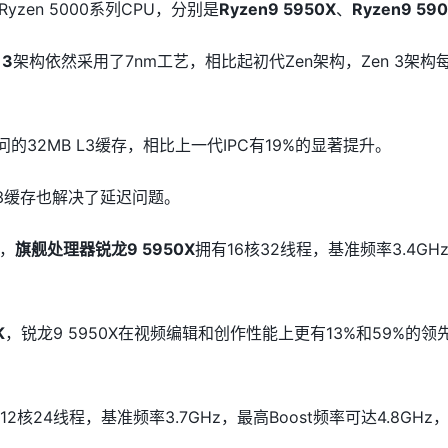
yzen 5000系列CPU，分别是
Ryzen9 5950X
、
Ryzen9 59
 3
架构依然采用了7nm工艺，相比起初代Zen架构，Zen 3架构每
的32MB L3缓存，相比上一代IPC有19%的显著提升。
L3缓存也解决了延迟问题。
，
旗舰处理器锐龙9 5950X
拥有16核32线程，基准频率3.4GHz
K
，锐龙9 5950X在视频编辑和创作性能上更有13%和59%的领
2核24线程，基准频率3.7GHz，最高Boost频率可达4.8GHz，共