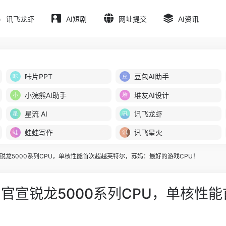
讯飞龙虾
AI短剧
网址提交
AI资讯
咔片PPT
豆包AI助手
小浣熊AI助手
堆友AI设计
星流 AI
讯飞龙虾
蛙蛙写作
讯飞星火
宣锐龙5000系列CPU，单核性能首次超越英特尔，苏妈：最好的游戏CPU！
s！官宣锐龙5000系列CPU，单核