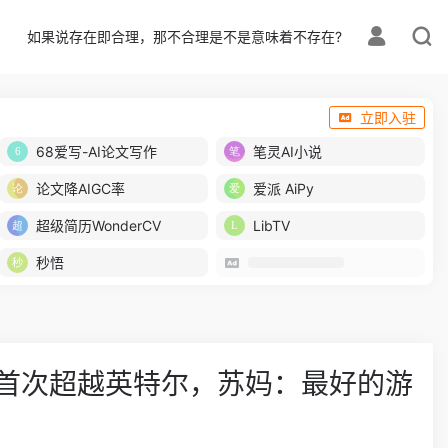
如果说存在即合理，那不合理是不是意味着不存在?
立即入驻
68爱写-AI论文写作
笔灵AI小说
论文降AIGC率
爱派 AiPy
超级简历WonderCV
LibTV
秒悟
性能首次超越英特尔，苏妈：最好的游