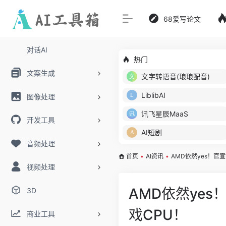
68爱写论文
对话AI
热门
文案生成
文字转语音(琅琅配音)
LiblibAI
图像处理
讯飞星辰MaaS
开发工具
AI短剧
音频处理
首页
•
AI资讯
•
AMD依然yes！官
视频处理
AMD依然ye
3D
戏CPU！
商业工具