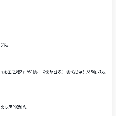
发布。
行《无主之地3》/61帧、《使命召唤：现代战争》/88帧以及
性价比很高的选择。