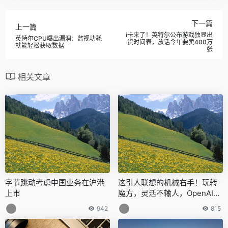
下一篇
上一篇
i卡来了！英特尔公布游戏独显出
英特尔CPU曝出漏洞：监视功耗
货时间表，放话今年要卖400万
就能轻松获取数据
张
相关文章
字节跳动考虑中国业务在沪港
这引人联想的机械右手！玩转
上市
魔方，灵活不输人，OpenAI：
前所未有
942
815