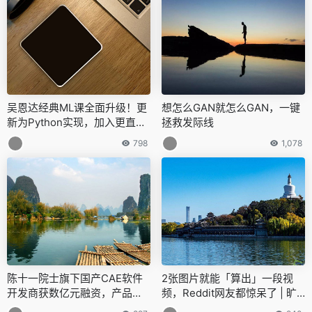
吴恩达经典ML课全面升级！更
想怎么GAN就怎么GAN，一键
新为Python实现，加入更直观
拯救发际线
视觉教学
798
1,078
陈十一院士旗下国产CAE软件
2张图片就能「算出」一段视
开发商获数亿元融资，产品技
频，Reddit网友都惊呆了 | 旷
术已有应用成果
视&北大出品