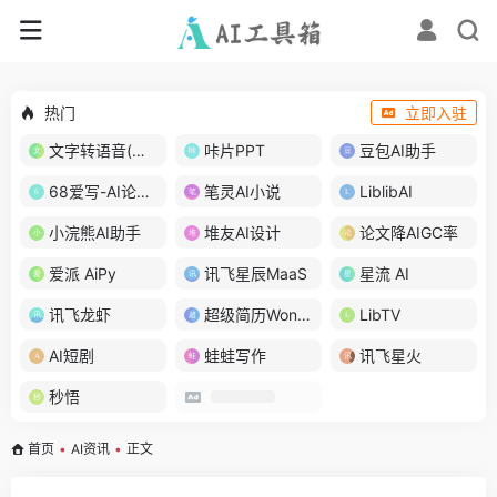
热门
立即入驻
文字转语音(琅琅配音)
咔片PPT
豆包AI助手
68爱写-AI论文写作
笔灵AI小说
LiblibAI
小浣熊AI助手
堆友AI设计
论文降AIGC率
爱派 AiPy
讯飞星辰MaaS
星流 AI
讯飞龙虾
超级简历WonderCV
LibTV
AI短剧
蛙蛙写作
讯飞星火
秒悟
首页
•
AI资讯
•
正文