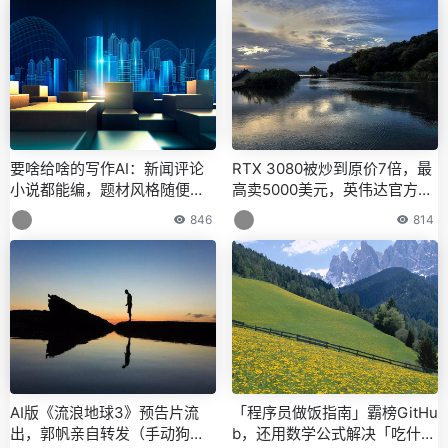
要啥给啥的写作AI：新闻评论
RTX 3080被炒到原价7倍，最
小说都能编，题材风格随便
高卖5000美元，英伟达官方道
选，真假难辨，16亿参数模型
歉：将打击黄牛抢购
846
814
已开源
AI版《流浪地球3》预告片流
「程序员做饭指南」霸榜GitHu
出，郭帆亲自转发（手动狗
b，还用数学公式解决「吃什