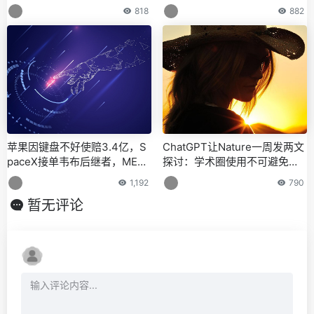
头）
么」世纪难题，微软程序员出
818
882
品
苹果因键盘不好使赔3.4亿，S
ChatGPT让Nature一周发两文
paceX接单韦布后继者，META
探讨：学术圈使用不可避免，
起诉Meta，今日更多新鲜事在
是时候明确使用规范
1,192
790
此
暂无评论