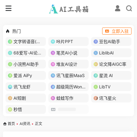
热门
立即入驻
文字转语音(琅琅配音)
咔片PPT
豆包AI助手
68爱写-AI论文写作
笔灵AI小说
LiblibAI
小浣熊AI助手
堆友AI设计
论文降AIGC率
爱派 AiPy
讯飞星辰MaaS
星流 AI
讯飞龙虾
超级简历WonderCV
LibTV
AI短剧
蛙蛙写作
讯飞星火
秒悟
首页
•
AI资讯
•
正文