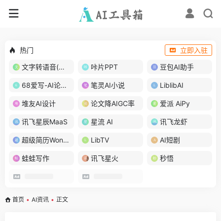
热门
立即入驻
文字转语音(琅琅配音)
咔片PPT
豆包AI助手
68爱写-AI论文写作
笔灵AI小说
LiblibAI
堆友AI设计
论文降AIGC率
爱派 AiPy
讯飞星辰MaaS
星流 AI
讯飞龙虾
超级简历WonderCV
LibTV
AI短剧
蛙蛙写作
讯飞星火
秒悟
首页
•
AI资讯
•
正文