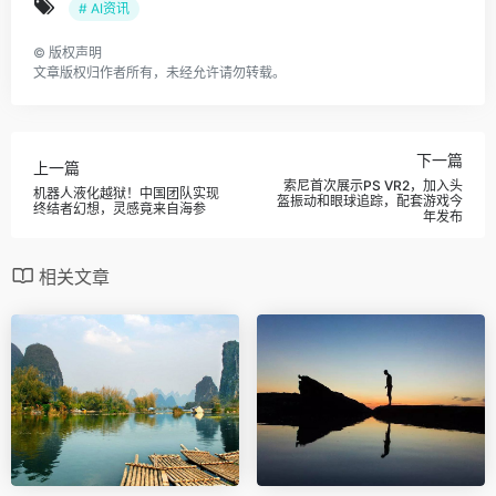
# AI资讯
©
版权声明
文章版权归作者所有，未经允许请勿转载。
下一篇
上一篇
索尼首次展示PS VR2，加入头
机器人液化越狱！中国团队实现
盔振动和眼球追踪，配套游戏今
终结者幻想，灵感竟来自海参
年发布
相关文章