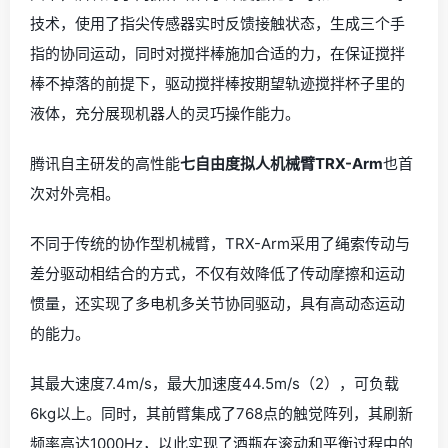
技术，使用了指尖传感器实时反馈接触状态，生成三个手
指的协同运动，同时对搅拌棒施加合适的力，在保证搅拌
棒不掉落的前提下，驱动搅拌棒按期望轨迹搅拌杯子里的
液体，充分展现机器人的灵巧操作能力。
腾讯自主研发的高性能
七自由度拟人机械臂TRX-Arm
也首
次对外亮相。
不同于传统的协作型机械臂，TRX-Arm采用了绳索传动与
差分驱动相结合的方式，不仅有效降低了传动摩擦和运动
惯量，还实现了多电机多关节协同驱动，具有高动态运动
的能力。
其最大速度7.4m/s，最大加速度44.5m/s（2），可负载
6kg以上。同时，其前臂集成了768点的触觉阵列，其刷新
频率高达1000Hz，以此实现了酒瓶在滚动和平衡过程中的