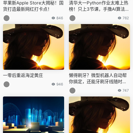
苹果新Apple Store大揭秘！国
清华大一Python作业太难上热
货打造最新网红打卡点！
榜！只上3节课，手撸AI算法，
网友：离本科毕设只差一篇万
846
762
字论文
一零后重返海淀黄庄
懒得刷牙？微型机器人自动帮
你搞定，还能牙刷牙线随时变
946
换
747