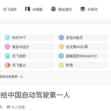
讯飞龙虾
AI短剧
网址提交
AI资讯
咔片PPT
豆包AI助手
堆友AI设计
论文降AIGC率
讯飞龙虾
超级简历WonderCV
讯飞星火
秒悟
中国自动驾驶第一人
颁给中国自动驾驶第一人
发布
AI工具箱