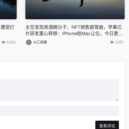
商遭受打
太空发现类酒精分子，NFT销售额雪崩，苹果芯
片研发重心转移：iPhone给Mac让位，今日更多
大新闻在此
1,003
AI工具箱
1,027
发表评论