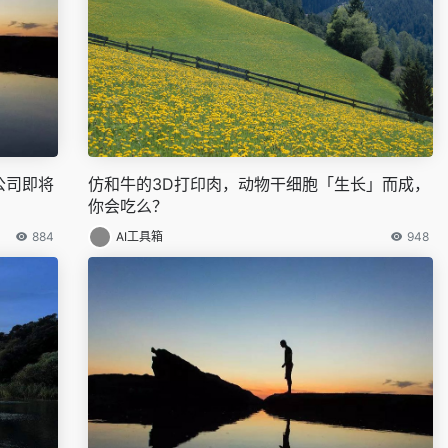
公司即将
仿和牛的3D打印肉，动物干细胞「生长」而成，
你会吃么？
884
AI工具箱
948