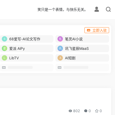
笑只是一个表情，与快乐无关。
立即入驻
68爱写-AI论文写作
笔灵AI小说
爱派 AiPy
讯飞星辰MaaS
LibTV
AI短剧
802
0
0