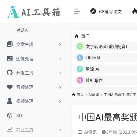
68爱写论文
对话AI
热门
文案生成
文字转语音(琅琅配音)
LiblibAI
图像处理
星流 AI
开发工具
蛙蛙写作
音频处理
首页
•
AI资讯
•
中国AI最高奖颁给
视频处理
中国AI最高奖
3D
商业工具
AI资讯
3年前 (2023)