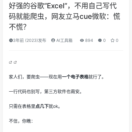
好强的谷歌“Excel”，不用自己写代
码就能爬虫，网友立马cue微软：慌
不慌？
3年前 (2023)发布
AI工具箱
894
0
0
家人们，要爬虫——现在用
一个电子表格
就行了。
一行代码也别写，第三方软件也甭安。
只需在表格里
点几下
就ok。
不信，你瞧：