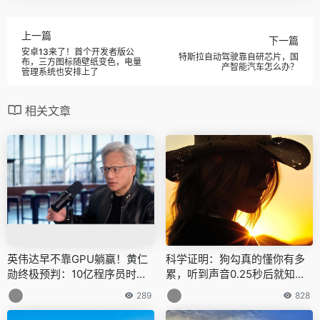
上一篇
下一篇
安卓13来了！首个开发者版公
特斯拉自动驾驶靠自研芯片，国
布，三方图标随壁纸变色，电量
产智能汽车怎么办？
管理系统也安排上了
相关文章
英伟达早不靠GPU躺赢！黄仁
科学证明：狗勾真的懂你有多
勋终极预判：10亿程序员时代
累，听到声音0.25秒后就知道
将至，AI智能彻底廉价
你是谁，对人比对狗更亲近
289
828