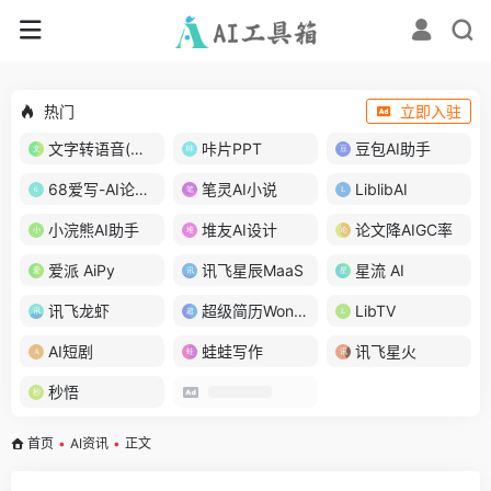
热门
立即入驻
文字转语音(琅琅配音)
咔片PPT
豆包AI助手
68爱写-AI论文写作
笔灵AI小说
LiblibAI
小浣熊AI助手
堆友AI设计
论文降AIGC率
爱派 AiPy
讯飞星辰MaaS
星流 AI
讯飞龙虾
超级简历WonderCV
LibTV
AI短剧
蛙蛙写作
讯飞星火
秒悟
首页
•
AI资讯
•
正文