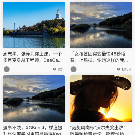
周志华、张潼为你上课，一个
「女孩基因突变最快48秒睡
多月变身AI工程师，DeeCamp
着」上热搜，像她这样的我国
开始报名
还有70万人，网友：给我也整
921
1,036
一个
遇事不决，XGBoost，梯度提
“诺奖风向标”沃尔夫奖出炉：
升比深度学习更容易赢得Kaggl
数学颁给表示论，物理颁给激