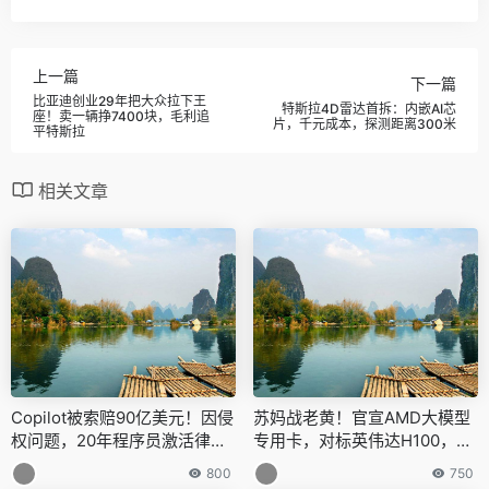
上一篇
下一篇
比亚迪创业29年把大众拉下王
特斯拉4D雷达首拆：内嵌AI芯
座！卖一辆挣7400块，毛利追
片，千元成本，探测距离300米
平特斯拉
相关文章
Copilot被索赔90亿美元！因侵
苏妈战老黄！官宣AMD大模型
权问题，20年程序员激活律师
专用卡，对标英伟达H100，可
证对其发起集体起诉
跑更大模型
800
750