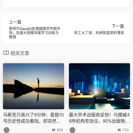
上一篇
下一篇
英特尔Gaudi2处理器面世中国市
场，加速大规模深度学习训练与
哈工大丁效：科研就是厚积薄发
推理
相关文章
马斯克只高兴了8分钟：星舰10
最大学术出版商妥协！与挪威4
号历史性成功着陆，却突然原
6所机构签协议，90%出版物免
地爆炸
费阅读
959
753