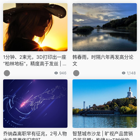
1分钟、2束光，3D打印出一座
韩春雨，时隔六年再发高分论
“柏林地标”，精度高于发丝 | N
文
ature
946
1,148
乔纳森离职早有征兆，2号人物
智慧城市沙龙 | 旷视产品营销