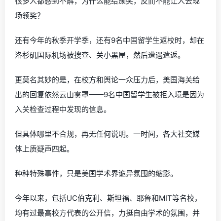
很多人都感到不解，为什么能给颁奖，反而不能让人去现
场领奖？
还有今年的秋季开学季，还有9名中国留学生返校时，却在
洛杉矶国际机场被搜查、关小黑屋，然后遭遇遣返。
更莫名其妙的是，在校方和舆论一众压力后，美国海关给
出的回复依然云山雾罩——9名中国留学生被拒入境是因为
入关检查过程中发现的信息。
但具体哪里不合规，再无任何说明。一时间，各大社交媒
体上质疑声四起。
种种特殊事件，只是美国学术界诡异氛围的缩影。
今年以来，包括UC伯克利、斯坦福、耶鲁和MIT等名校，
均有过最高校方代表的公开信，力挺自由学术的氛围，并