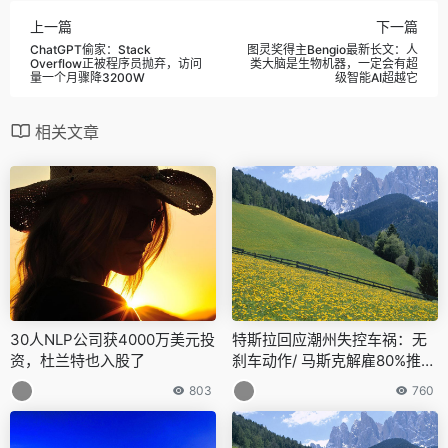
上一篇
下一篇
ChatGPT偷家：Stack
图灵奖得主Bengio最新长文：人
Overflow正被程序员抛弃，访问
类大脑是生物机器，一定会有超
量一个月骤降3200W
级智能AI超越它
相关文章
30人NLP公司获4000万美元投
特斯拉回应潮州失控车祸：无
资，杜兰特也入股了
刹车动作/ 马斯克解雇80%推特
外包员工/ 腾讯会议启动收费…
803
760
今日更多新鲜事在此