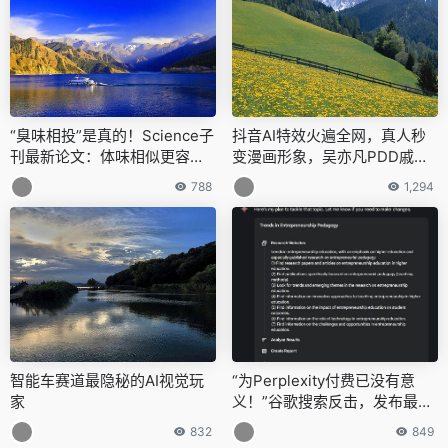
“臭味相投”是真的！Science子
抖音AI特效火遍全网，真人秒
刊最新论文：体味相似更容易
变漫画形象，吴亦凡PDD戚薇
做朋友
都玩上瘾了
788
1,294
智能车赛道最隐秘的AI视觉玩
“为Perplexity付费已没有意
家
义！”谷歌搜索反击，发布最有
“谷歌风格”的AI应用！
832
849