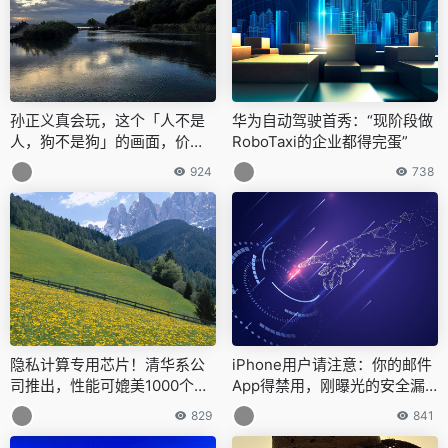
孙正义真会玩，这个「人不是
华为自动驾驶首秀：“现阶段做
人，狗不是狗」的画面，价值
RoboTaxi的企业都得完蛋”
上千万
924
738
隐私计算专用芯片！清华系公
iPhone用户请注意：你的邮件
司推出，性能可媲美1000个CP
App得禁用，刚曝光的安全漏
U核
洞，iOS 6以上设备全中招
829
841