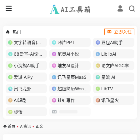
热门
立即入驻
文字转语音(琅琅配音)
咔片PPT
豆包AI助手
68爱写-AI论文写作
笔灵AI小说
LiblibAI
小浣熊AI助手
堆友AI设计
论文降AIGC率
爱派 AiPy
讯飞星辰MaaS
星流 AI
讯飞龙虾
超级简历WonderCV
LibTV
AI短剧
蛙蛙写作
讯飞星火
秒悟
首页
•
AI资讯
•
正文