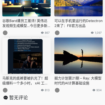
谷歌Bard遭员工差评/ 英伟达
可以在手机里运行的Detectron
发视频生成模型…今日更多新
2来了：FB官方出品
鲜事在此
867
1,097
马斯克的底裤要被扒光了！超
掘力计划第21期 – Ray: 大模型
级爆料一个多小时， xAI 工程
时代的AI计算基础设施
师被火速解雇
813
934
暂无评论