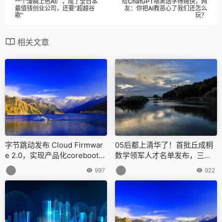
一个漫画上色AI厂，成了全日本
给ChatGPT喂黑话学得贼快，网
最值钱创业公司，还要“超越谷
友：你把AI教恶心了我们还怎么
歌”
玩？
相关文章
字节跳动发布 Cloud Firmwar
05后都上清华了！首批丘成桐
e 2.0，实现产品化coreboot固
数学领军人才名单发布，三位
件解决方案
菲尔兹奖得主为其授课，周末
997
922
就来学校报到