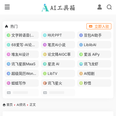
热门
立即入驻
文字转语音(琅琅配音)
咔片PPT
豆包AI助手
68爱写-AI论文写作
笔灵AI小说
LiblibAI
堆友AI设计
论文降AIGC率
爱派 AiPy
讯飞星辰MaaS
星流 AI
讯飞龙虾
超级简历WonderCV
LibTV
AI短剧
蛙蛙写作
讯飞星火
秒悟
首页
•
AI资讯
•
正文