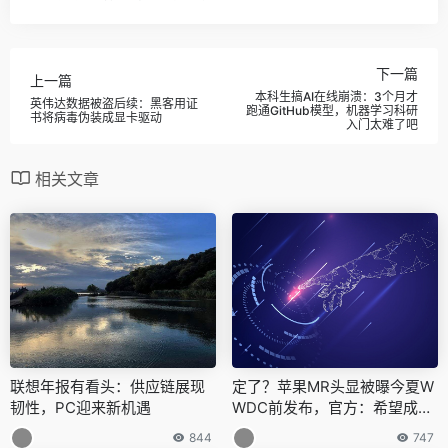
下一篇
上一篇
本科生搞AI在线崩溃：3个月才
英伟达数据被盗后续：黑客用证
跑通GitHub模型，机器学习科研
书将病毒伪装成显卡驱动
入门太难了吧
相关文章
联想年报有看头：供应链展现
定了？苹果MR头显被曝今夏W
韧性，PC迎来新机遇
WDC前发布，官方：希望成为
本年热门产品
844
747