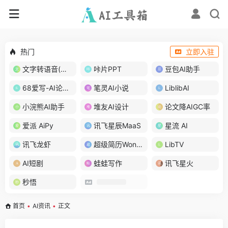
热门
立即入驻
文字转语音(琅琅配音)
咔片PPT
豆包AI助手
68爱写-AI论文写作
笔灵AI小说
LiblibAI
小浣熊AI助手
堆友AI设计
论文降AIGC率
爱派 AiPy
讯飞星辰MaaS
星流 AI
讯飞龙虾
超级简历WonderCV
LibTV
AI短剧
蛙蛙写作
讯飞星火
秒悟
首页
•
AI资讯
•
正文