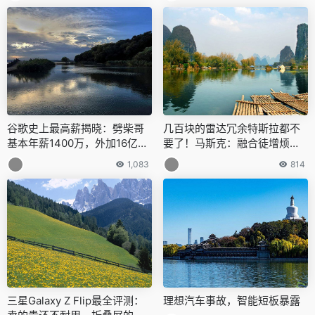
谷歌史上最高薪揭晓：劈柴哥
几百块的雷达冗余特斯拉都不
基本年薪1400万，外加16亿股
要了！马斯克：融合徒增烦
票激励
恼，大多数时候还用不上
1,083
814
三星Galaxy Z Flip最全评测：
理想汽车事故，智能短板暴露