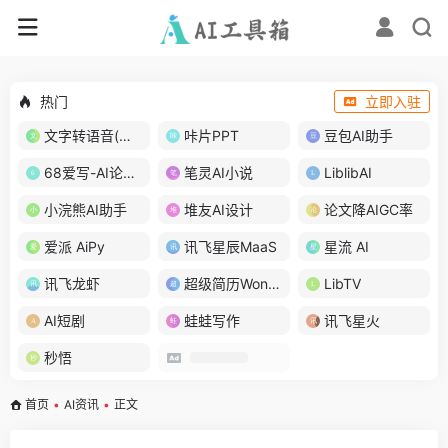
热门
立即入驻
文字转语音(琅琅配音)
咔片PPT
豆包AI助手
68爱写-AI论文写作
笔灵AI小说
LiblibAI
小浣熊AI助手
堆友AI设计
论文降AIGC率
爱派 AiPy
讯飞星辰MaaS
星流 AI
讯飞龙虾
超级简历WonderCV
LibTV
AI短剧
蛙蛙写作
讯飞星火
秒悟
首页
•
AI资讯
•
正文