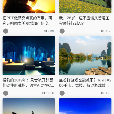
把PPT做漂亮点真的有用，研
我，28岁，应不应该从普通工
究证明图表美观增加可信度，
程师转行到AI？
作者：还会影响论文引用和通
839
907
过率
搜狗的2019年：录音笔开辟智
坐着打游戏也能减肥？1小时=2
能硬件新战场，语言AI要在C端
00千卡，竞技、解谜游戏效果
找准点
更佳
1,096
990