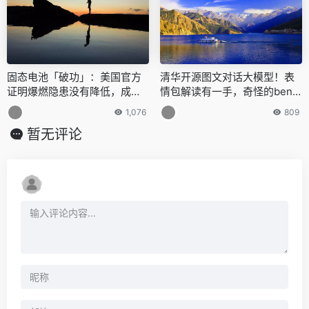
固态电池「破功」：美国官方
清华开源图文对话大模型！表
证明爆燃隐患没有降低，成本
情包解读有一手，奇怪的benc
也降不下来
hmark增加了
1,076
809
暂无评论