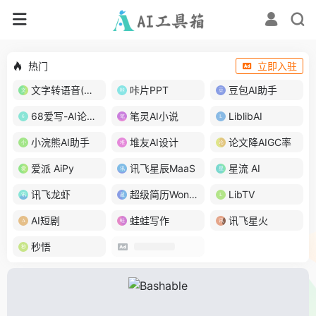
热门
立即入驻
文字转语音(琅琅配音)
咔片PPT
豆包AI助手
68爱写-AI论文写作
笔灵AI小说
LiblibAI
小浣熊AI助手
堆友AI设计
论文降AIGC率
爱派 AiPy
讯飞星辰MaaS
星流 AI
讯飞龙虾
超级简历WonderCV
LibTV
AI短剧
蛙蛙写作
讯飞星火
秒悟