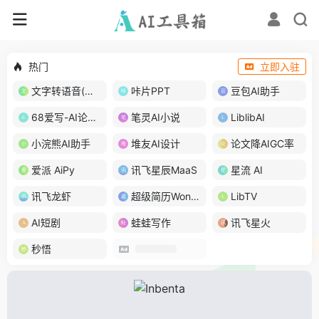
热门
立即入驻
文字转语音(琅琅配音)
咔片PPT
豆包AI助手
68爱写-AI论文写作
笔灵AI小说
LiblibAI
小浣熊AI助手
堆友AI设计
论文降AIGC率
爱派 AiPy
讯飞星辰MaaS
星流 AI
讯飞龙虾
超级简历WonderCV
LibTV
AI短剧
蛙蛙写作
讯飞星火
秒悟