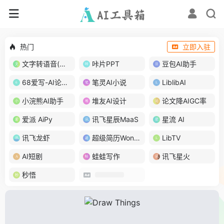
热门
立即入驻
文字转语音(琅琅配音)
咔片PPT
豆包AI助手
68爱写-AI论文写作
笔灵AI小说
LiblibAI
小浣熊AI助手
堆友AI设计
论文降AIGC率
爱派 AiPy
讯飞星辰MaaS
星流 AI
讯飞龙虾
超级简历WonderCV
LibTV
AI短剧
蛙蛙写作
讯飞星火
秒悟