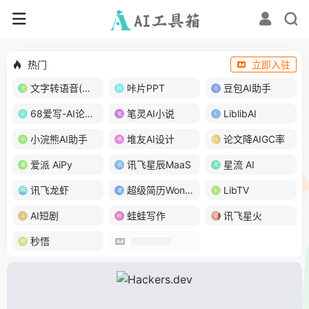
热门
立即入驻
文字转语音(琅琅配音)
咔片PPT
豆包AI助手
68爱写-AI论文写作
笔灵AI小说
LiblibAI
小浣熊AI助手
堆友AI设计
论文降AIGC率
爱派 AiPy
讯飞星辰MaaS
星流 AI
讯飞龙虾
超级简历WonderCV
LibTV
AI短剧
蛙蛙写作
讯飞星火
秒悟