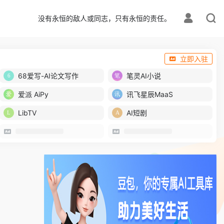
没有永恒的敌人或同志，只有永恒的责任。
立即入驻
68爱写-AI论文写作
笔灵AI小说
爱派 AiPy
讯飞星辰MaaS
LibTV
AI短剧