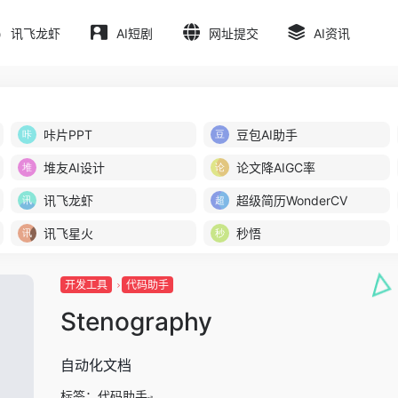
讯飞龙虾
AI短剧
网址提交
AI资讯
咔片PPT
豆包AI助手
堆友AI设计
论文降AIGC率
讯飞龙虾
超级简历WonderCV
讯飞星火
秒悟
开发工具
代码助手
Stenography
自动化文档
标签：
代码助手