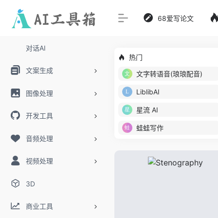
68爱写论文
对话AI
热门
文案生成
文字转语音(琅琅配音)
LiblibAI
图像处理
星流 AI
开发工具
蛙蛙写作
音频处理
视频处理
3D
商业工具