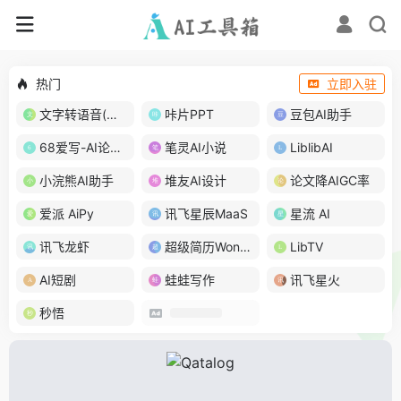
热门
立即入驻
文字转语音(琅琅配音)
咔片PPT
豆包AI助手
68爱写-AI论文写作
笔灵AI小说
LiblibAI
小浣熊AI助手
堆友AI设计
论文降AIGC率
爱派 AiPy
讯飞星辰MaaS
星流 AI
讯飞龙虾
超级简历WonderCV
LibTV
AI短剧
蛙蛙写作
讯飞星火
秒悟