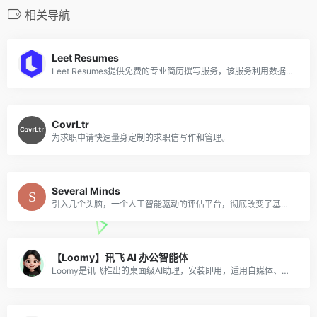
相关导航
Leet Resumes
Leet Resumes提供免费的专业简历撰写服务，该服务利用数据驱动和ATS优化的方法为用户创建个性化的简历。
CovrLtr
为求职申请快速量身定制的求职信写作和管理。
Several Minds
引入几个头脑，一个人工智能驱动的评估平台，彻底改变了基于价值的公司的招聘。我们的全面评估确定了成长心态，领导力和团队合作者候选人，以建立强大，成功的团队并提高公司绩效。
【Loomy】讯飞 AI 办公智能体
Loomy是讯飞推出的桌面级AI助理，安装即用，适用自媒体、办公、日程等场景，能学习你的工作习惯，越用越懂你。