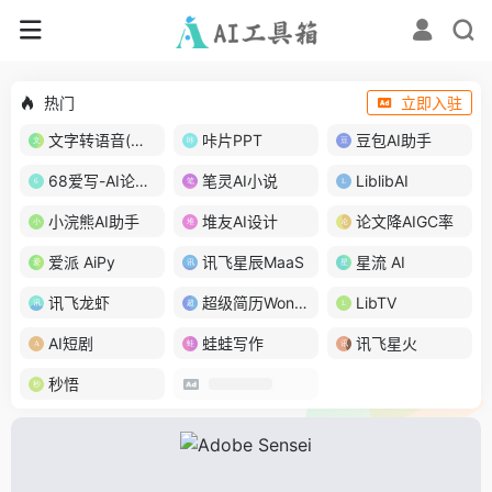
热门
立即入驻
文字转语音(琅琅配音)
咔片PPT
豆包AI助手
68爱写-AI论文写作
笔灵AI小说
LiblibAI
小浣熊AI助手
堆友AI设计
论文降AIGC率
爱派 AiPy
讯飞星辰MaaS
星流 AI
讯飞龙虾
超级简历WonderCV
LibTV
AI短剧
蛙蛙写作
讯飞星火
秒悟