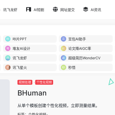
讯飞龙虾
AI短剧
网址提交
AI资讯
咔片PPT
豆包AI助手
堆友AI设计
论文降AIGC率
讯飞龙虾
超级简历WonderCV
讯飞星火
秒悟
视频处理
个性化视频
BHuman
从单个模板创建个性化视频，立即测量结果。
标签：
个性化视频