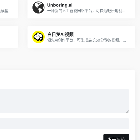
Unboring.ai
Liblib AI 是国内领先的AI创意平台，以海量模型、低门槛操作与“创作-分享-商业化”生态，让小白与专业创作者都能高效实现图文乃至视频创意表达。
一种新的人工智能网络平台，可快速轻松地创建内容
白日梦AI视频
领先AI创作平台，可生成最长50分钟的视频。人物一致性强，支持最新的Nano Banana。
发表评论