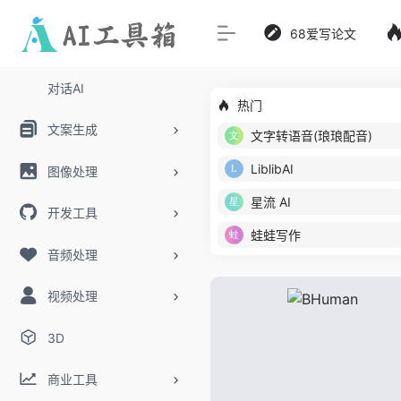
68爱写论文
对话AI
热门
文案生成
文字转语音(琅琅配音)
LiblibAI
图像处理
星流 AI
开发工具
蛙蛙写作
音频处理
视频处理
3D
商业工具