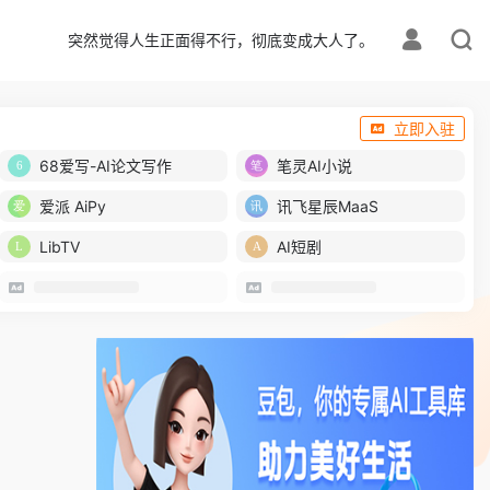
突然觉得人生正面得不行，彻底变成大人了。
立即入驻
68爱写-AI论文写作
笔灵AI小说
爱派 AiPy
讯飞星辰MaaS
LibTV
AI短剧