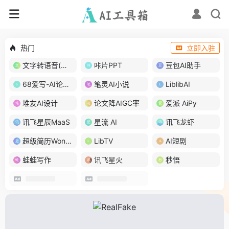
热门
立即入驻
文字转语音(琅琅配音)
咔片PPT
豆包AI助手
68爱写-AI论文写作
笔灵AI小说
LiblibAI
堆友AI设计
论文降AIGC率
爱派 AiPy
讯飞星辰MaaS
星流 AI
讯飞龙虾
超级简历WonderCV
LibTV
AI短剧
蛙蛙写作
讯飞星火
秒悟