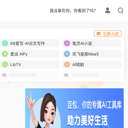
我没辜负你，你看到了吗？
立即入驻
68爱写-AI论文写作
笔灵AI小说
爱派 AiPy
讯飞星辰MaaS
LibTV
AI短剧