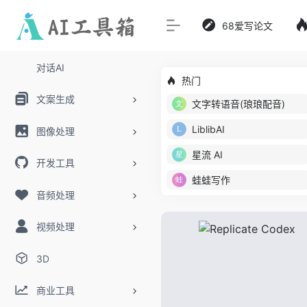
68爱写论文
对话AI
热门
文案生成
文字转语音(琅琅配音)
LiblibAI
图像处理
星流 AI
开发工具
蛙蛙写作
音频处理
视频处理
3D
商业工具