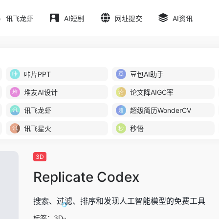
讯飞龙虾
AI短剧
网址提交
AI资讯
咔片PPT
豆包AI助手
堆友AI设计
论文降AIGC率
讯飞龙虾
超级简历WonderCV
讯飞星火
秒悟
3D
Replicate Codex
搜索、过滤、排序和发现人工智能模型的免费工具
标签：
3D