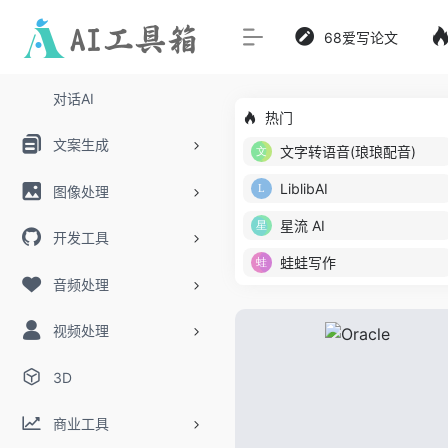
68爱写论文
对话AI
热门
文案生成
文字转语音(琅琅配音)
LiblibAI
图像处理
星流 AI
开发工具
蛙蛙写作
音频处理
视频处理
3D
商业工具