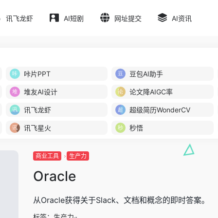
讯飞龙虾
AI短剧
网址提交
AI资讯
咔片PPT
豆包AI助手
堆友AI设计
论文降AIGC率
讯飞龙虾
超级简历WonderCV
讯飞星火
秒悟
商业工具
生产力
Oracle
从Oracle获得关于Slack、文档和概念的即时答案。
标签：
生产力