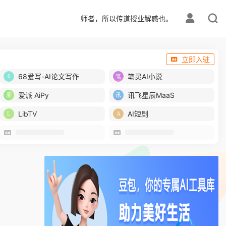
师者，所以传道授业解惑也。
立即入驻
68爱写-AI论文写作
笔灵AI小说
爱派 AiPy
讯飞星辰MaaS
LibTV
AI短剧