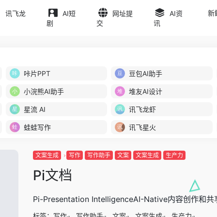
新
讯飞龙
AI短
网址提
AI资
剧
交
讯
咔片PPT
豆包AI助手
小浣熊AI助手
堆友AI设计
星流 AI
讯飞龙虾
蛙蛙写作
讯飞星火
文案生成
写作
写作助手
文案
文案生成
生产力
Pi文档
Pi-Presentation IntelligenceAI-Native内容创作
标签：
写作
写作助手
文案
文案生成
生产力