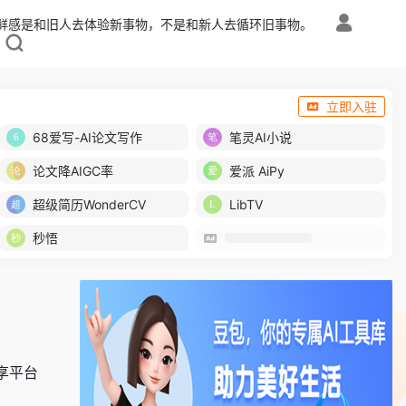
鲜感是和旧人去体验新事物，不是和新人去循环旧事物。
立即入驻
68爱写-AI论文写作
笔灵AI小说
论文降AIGC率
爱派 AiPy
超级简历WonderCV
LibTV
秒悟
和共享平台