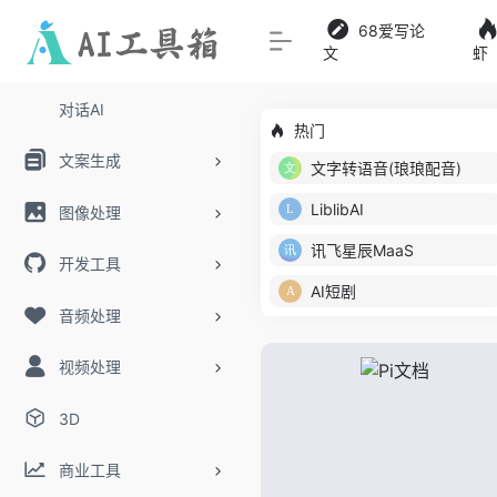
68爱写论
文
虾
对话AI
热门
文案生成
文字转语音(琅琅配音)
LiblibAI
图像处理
讯飞星辰MaaS
开发工具
AI短剧
音频处理
视频处理
3D
商业工具