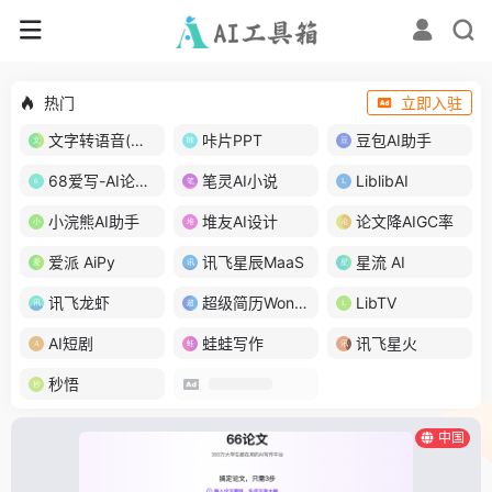
热门
立即入驻
文字转语音(琅琅配音)
咔片PPT
豆包AI助手
68爱写-AI论文写作
笔灵AI小说
LiblibAI
小浣熊AI助手
堆友AI设计
论文降AIGC率
爱派 AiPy
讯飞星辰MaaS
星流 AI
讯飞龙虾
超级简历WonderCV
LibTV
AI短剧
蛙蛙写作
讯飞星火
秒悟
中国