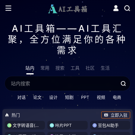
AI工具箱——AI工具汇
聚，全方位满足你的各种
需求
站内
常用
搜索
工具
社区
生活
对话
论文
设计
短剧
PPT
视频
电商
热门
立即入驻
文字转语音(琅琅配音)
咔片PPT
豆包AI助手