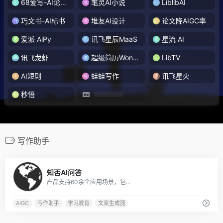
68爱写-AI论文写作
笔灵AI小说
LiblibAI
巧文书-AI标书
堆友AI设计
论文降AIGC率
爱派 AiPy
讯飞星辰MaaS
星流 AI
讯飞龙虾
超级简历WonderCV
LibTV
AI短剧
蛙蛙写作
讯飞星火
秒悟
写作助手
0
知否AI问答
产品支持60余个应用场景，包...
AIGC
写作助手
学习教育
文案生成器