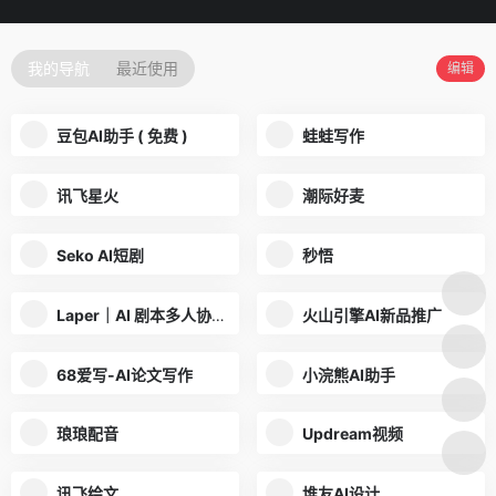
我的导航
最近使用
编辑
豆包AI助手 ( 免费 )
蛙蛙写作
讯飞星火
潮际好麦
Seko AI短剧
秒悟
Laper｜AI 剧本多人协作平台
火山引擎AI新品推广
68爱写-AI论文写作
小浣熊AI助手
琅琅配音
Updream视频
讯飞绘文
堆友AI设计