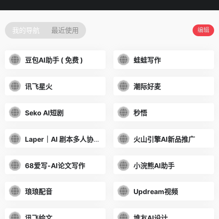
我的导航
最近使用
编辑
豆包AI助手 ( 免费 )
蛙蛙写作
讯飞星火
潮际好麦
Seko AI短剧
秒悟
Laper｜AI 剧本多人协作平台
火山引擎AI新品推广
68爱写-AI论文写作
小浣熊AI助手
琅琅配音
Updream视频
讯飞绘文
堆友AI设计