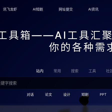
讯飞龙虾
AI短剧
网址提交
AI资讯
I工具箱——AI工具汇
你的各种需
站内
常用
搜索
工具
社
对话
论文
设计
短剧
PPT