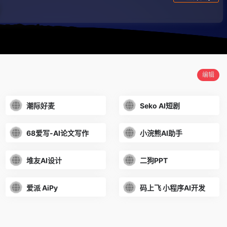
编辑
潮际好麦
Seko AI短剧
68爱写-AI论文写作
小浣熊AI助手
堆友AI设计
二狗PPT
爱派 AiPy
码上飞 小程序AI开发