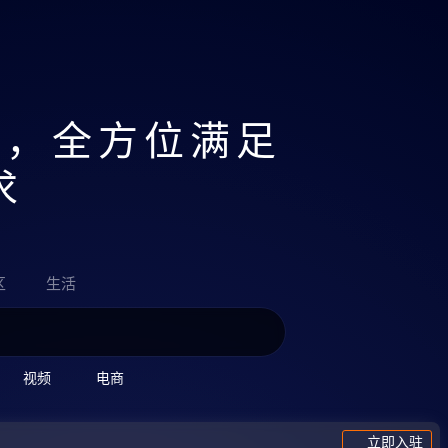
苟富贵，勿相忘；猫富贵，勿相喵。
聚，全方位满足
求
区
生活
视频
电商
立即入驻