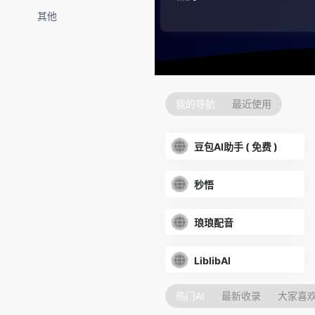
其他
我的导航
最近使用
豆包AI助手 ( 免费 )
秒悟
琅琅配音
LiblibAI
热门AI
最新收录
大家喜