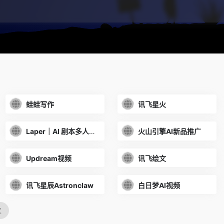
蛙蛙写作
讯飞星火
Laper｜AI 剧本多人协作平台
火山引擎AI新品推广
Updream视频
讯飞绘文
讯飞星辰Astronclaw
白日梦AI视频
欢