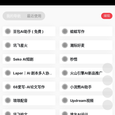
我的导航
最近使用
编辑
豆包AI助手 ( 免费 )
蛙蛙写作
讯飞星火
潮际好麦
Seko AI短剧
秒悟
Laper｜AI 剧本多人协作平台
火山引擎AI新品推广
68爱写-AI论文写作
小浣熊AI助手
琅琅配音
Updream视频
讯飞绘文
堆友AI设计