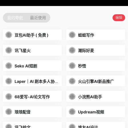
我的导航
最近使用
编辑
豆包AI助手 ( 免费 )
蛙蛙写作
讯飞星火
潮际好麦
Seko AI短剧
秒悟
Laper｜AI 剧本多人协作平台
火山引擎AI新品推广
68爱写-AI论文写作
小浣熊AI助手
琅琅配音
Updream视频
讯飞绘文
堆友AI设计