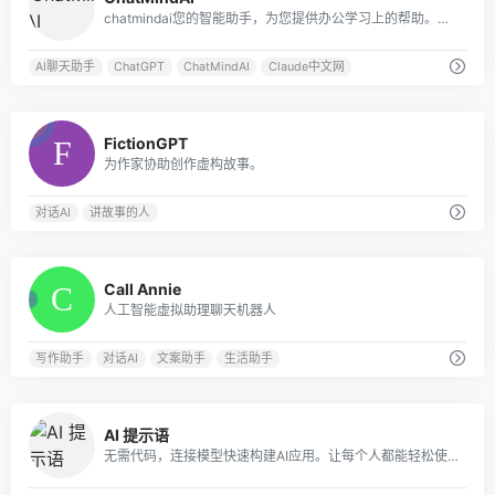
chatmindai您的智能助手，为您提供办公学习上的帮助。我们的AI助手基于GPT大语言模型实现，支持文件输入、语音输入等多模态交互方式，为您解决各种问题。立即尝试，提高60%学习效率！拥有GPT3.5，GPT4.0，Claude，Claude 100k等多种模型，多种角色扮演，更好的UI体验。claude中文网
AI聊天助手
ChatGPT
ChatMindAI
Claude中文网
0
FictionGPT
为作家协助创作虚构故事。
对话AI
讲故事的人
3
Call Annie
人工智能虚拟助理聊天机器人
写作助手
对话AI
文案助手
生活助手
0
AI 提示语
无需代码，连接模型快速构建AI应用。让每个人都能轻松使用 AI，提高 10 倍生产力。