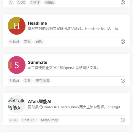
AI
AIGC
AI创作
AI绘画
0
Headlime
撰写有效的营销文案既困难又耗时。Headlime使用人工智能和模板使写作更快、更容易。你将花更少的时间在内容上，而花更多的时间在结果上。
对话AI
文案
销售
0
Summate
AI工具使用全文RSS和OpenAI总结网络文章。
对话AI
文案
研究,调查
0
ATalk智能AI
同时集成ChatgGPT,Midjourney两大主流AI引擎，chatgpt响应速度极快，支持数据分析，Echarts图表展示，mijdourney调用官方接口，实时展示绘图效果
AIGC
ChatGPT
Midjourney