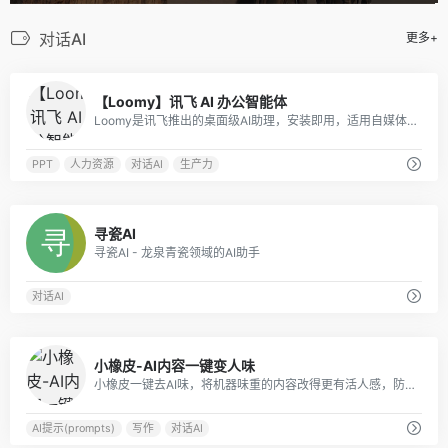
对话AI
更多+
0
【Loomy】讯飞 AI 办公智能体
Loomy是讯飞推出的桌面级AI助理，安装即用，适用自媒体、办公、日程等场景，能学习你的工作习惯，越用越懂你。
PPT
人力资源
对话AI
生产力
0
寻瓷AI
寻瓷AI - 龙泉青瓷领域的AI助手
对话AI
0
小橡皮-AI内容一键变人味
小橡皮一键去AI味，将机器味重的内容改得更有活人感，防止因为 AI 内容被平台打上 AI 标签，以及限流。发布前检测敏感表达与违禁词，减少内容违规和限流风险发布。
AI提示(prompts)
写作
对话AI