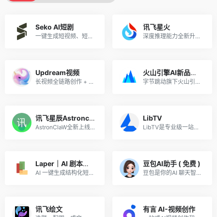
Seko AI短剧
讯飞星火
一键生成短视频、短剧，零基础批量出片，用户注册意愿高，转化稳定！
深度推理能力全新升级，全面对标OpenAI o1
Updream视频
火山引擎AI新品推广
长视频全链路创作 + 节点式无限画布 + AI 智能助手 Agent，一站式整合图文视频大模型，覆盖剧本、分镜、成片全流程，主打中长视频批量自动化创作
字节跳动旗下火山引擎重磅 AI 产品矩阵来袭！火山引擎 ArkClaw智能体、火山方舟Agent Plan、Seedance 2.0 ——三大王牌覆盖开发者、创作者、企业用户。AI 风口正盛，好产品自带流量。
讯飞星辰Astronclaw
LibTV
AstronClaW全新上线，基于OpenClaw核心能力，内置多场景模版开箱即用，安全养虾，就来讯飞星辰
LibTV是专业级一站式 AI 视频创作平台, “无限画布 + 节点工作流”，支持人机协同与 AI Agent 全自动生成，主打高可控、全链路、工业化视频生产。
Laper｜AI 剧本多人协作平台
豆包AI助手 ( 免费 )
AI 一键生成结构化短剧剧本，支持多人协同编辑，创作效率提升 80%，过稿率高适合长期变现
豆包是你的AI 聊天智能对话问答助手
讯飞绘文
有言 AI-视频创作