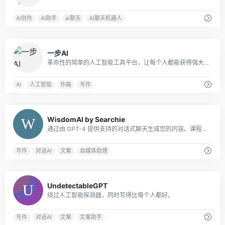
AI创作
AI助手
ai聊天
AI聊天机器人
0
一步AI
革命性的简单的人工智能工具平台，让每个人都能获得强大的人工智能应用我们的专业和用户友好的一步AI服务。
AI
人工智能
作曲
写作
0
WisdomAI by Searchie
通过由 GPT-4 提供支持的对​​话式聊天生成您的内容。课程，会员资格，播客，教练和更多!
写作
对话AI
文案
自媒体助理
0
UndetectableGPT
绕过人工智能探测器，同时写得比每个人都好。
写作
对话AI
文案
文案助手