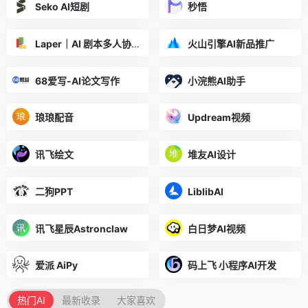
Seko AI短剧
秒悟
Laper｜AI 剧本多人协作平台
火山引擎AI新品推广
68爱写-AI论文写作
小浣熊AI助手
琅琅配音
Updream视频
讯飞绘文
堆友AI设计
二狗PPT
LiblibAI
讯飞星辰Astronclaw
白日梦AI视频
爱派 AiPy
码上飞 小程序AI开发
热门AI
最新收录
大家喜欢