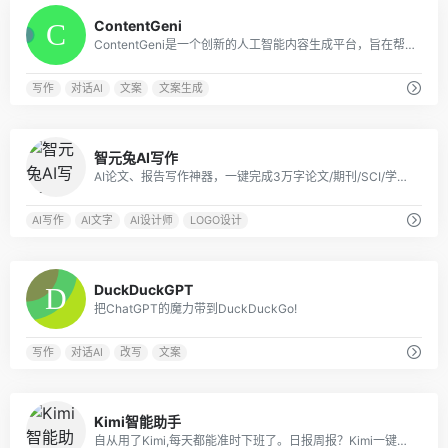
0
ContentGeni
ContentGeni是一个创新的人工智能内容生成平台，旨在帮助企业大规模创建高质量的内容。
写作
对话AI
文案
文案生成
0
智元兔AI写作
AI论文、报告写作神器，一键完成3万字论文/期刊/SCI/学术报告
AI写作
AI文字
AI设计师
LOGO设计
0
DuckDuckGPT
把ChatGPT的魔力带到DuckDuckGo!
写作
对话AI
改写
文案
2
Kimi智能助手
自从用了Kimi,每天都能准时下班了。日报周报？Kimi一键帮你搞定