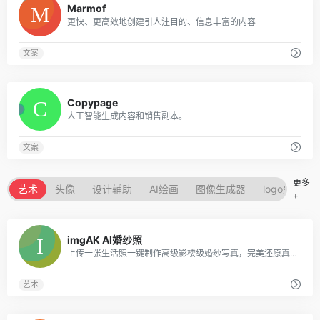
Marmof
更快、更高效地创建引人注目的、信息丰富的内容
文案
0
Copypage
人工智能生成内容和销售副本。
文案
更多
艺术
头像
设计辅助
AI绘画
图像生成器
logo生成器
+
0
imgAK AI婚纱照
上传一张生活照一键制作高级影楼级婚纱写真，完美还原真实人脸与肤质。
艺术