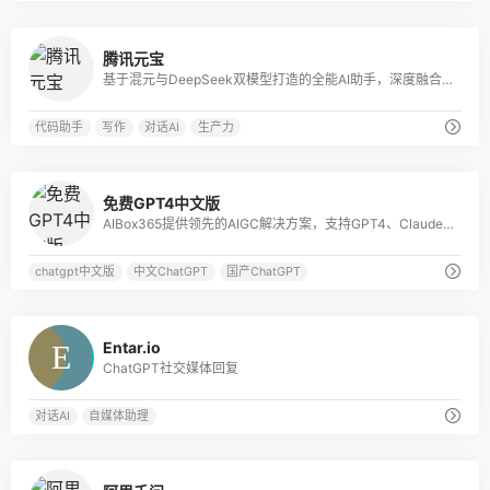
0
腾讯元宝
基于混元与DeepSeek双模型打造的全能AI助手，深度融合微信生态，提供搜索、文档解析、创作等多模态服务，覆盖工作学习生活全场景。
代码助手
写作
对话AI
生产力
1
免费GPT4中文版
AIBox365提供领先的AIGC解决方案，支持GPT4、Claude3、Gemini1.5、Midjourney等国内外大模型。
chatgpt中文版
中文ChatGPT
国产ChatGPT
0
Entar.io
ChatGPT社交媒体回复
对话AI
自媒体助理
0