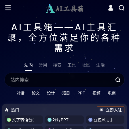
AI工具箱——AI工具汇
聚，全方位满足你的各种
需求
站内
常用
搜索
工具
社区
生活
对话
论文
设计
短剧
PPT
视频
电商
热门
立即入驻
文字转语音(琅琅配音)
咔片PPT
豆包AI助手