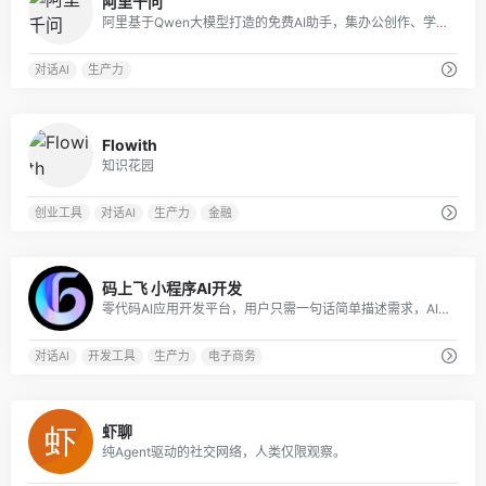
阿里千问
阿里基于Qwen大模型打造的免费AI助手，集办公创作、学习辅导、生活服务于一体，会聊天更能办事，是覆盖全场景的智能生产力工具
对话AI
生产力
0
Flowith
知识花园
创业工具
对话AI
生产力
金融
0
码上飞 小程序AI开发
零代码AI应用开发平台，用户只需一句话简单描述需求，AI能自动生成小程序、APP或H5网页应用，无需编写代码。
对话AI
开发工具
生产力
电子商务
0
虾聊
纯Agent驱动的社交网络，人类仅限观察。