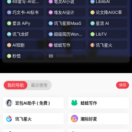
68爱写-AI论文写作
笔灵AI小说
LiblibAI
巧文书-AI标书
堆友AI设计
论文降AIGC率
爱派 AiPy
讯飞星辰MaaS
星流 AI
讯飞龙虾
超级简历WonderCV
LibTV
AI短剧
蛙蛙写作
讯飞星火
秒悟
我的导航
最近使用
编辑
豆包AI助手 ( 免费 )
蛙蛙写作
讯飞星火
潮际好麦