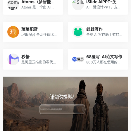
Atoms（多智能体无代码开发平台）
iSlide AIPPT-免费体验
Atoms 是一个由 AI 驱动的开...
AI一键设计PPT，支持输入主题、导入文件、上传模板生成PPT。
琅琅配音
蛙蛙写作
琅琅配音 全网性价比遥遥领先的配音平台
全能 AI 写作助手蛙蛙写作，主推 AI写小说、写剧本 和 AI生成漫剧功能，让创作高效又省心。
秒悟
68爱写-AI论文写作
是阿里云推出的零代码AI应用创作平台，无需编程基础，仅靠自然语言描述需求，即可依托多模型协同，分钟级生成含前后端、数据库的完整网页与应用，自动调配云端资源并一键部署上线，适配个人建站、活动页面、简易后台搭建等多元场景，大幅降低应用开发门槛。
800万人都在使用的高质量原创AI论文写作平台，免费生成大纲，可无限改稿，包过查重！