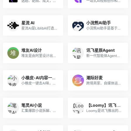
选题、配图、成文，一站式创作，让内容运营更高效
一站式AI视频创作和3D数字人生成平台
星流 AI
小浣熊AI助手
星流AI是LiblibAI打造的一站式多模态AI设计Agent，深度优化中文语境，支持图/视频/3D/音频全链路创作与精细化编辑，低门槛实现专业级创意产出。
小浣熊AI助手是基于商汤自研大语言模型的智能助手，包含代码助手、办公助手，满足用户代码编写、数据分析、编程学习等各类需求。
堆友AI设计
讯飞星辰Agent
堆友是由阿里设计出品的AI绘画+电商神器，堪称零门槛上手的Midjourney国产平替，在线可体验专业AI绘画工具及上千款AI风格模型和近万个免费可商用的3D素材，是“适合中国宝宝体质”的AI神器。堆友已汇聚超50万AI创作者、设计师，平台日均生成10万张AI作品，并承办多类专业设计赛事活动，成为国内领先的AI设计平台。
新一代智能体Agent开发平台，助力开发者快速搭建生产级智能体
小橡皮-AI内容一键变人味
潮际好麦
小橡皮一键去AI味，将机器味重的内容改得更有活人感，防止因为 AI 内容被平台打上 AI 标签，以及限流。发布前检测敏感表达与违禁词，减少内容违规和限流风险发布。
跨境商家、自媒体运营专用，一键制作电商海报商品图，蓝海赛道极易获客~
笔灵AI小说
【Loomy】讯飞 AI 办公智能体
汇集爆款小说拆解、小说大纲一键生成、200+小说生成器、总结网文大神写作公式、精选小说资料库。
Loomy是讯飞推出的桌面级AI助理，安装即用，适用自媒体、办公、日程等场景，能学习你的工作习惯，越用越懂你。