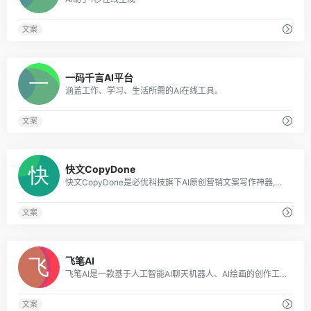
文案
0
一码千言AI平台
涵盖工作、学习、生活所需的AI在线工具。
文案
0
快文CopyDone
快文CopyDone是必优科技旗下AI原创营销文案写作神器,通过强大的自然语言处理能力,通过输入关键词,快速生成原创的软文,可以发布在各个媒体和自媒体平台,大幅
文案
0
飞笔AI
飞笔AI是一款基于人工智能AI聊天机器人、AI绘画的创作工具，为用户探索用AI技术提升写作效率、AI技术创造令人惊艳的绘画和创作体验。
文案