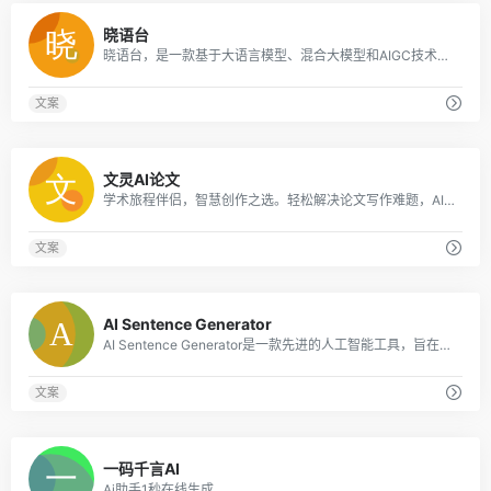
0
晓语台
晓语台，是一款基于大语言模型、混合大模型和AIGC技术研发的智能创作平台。创作能力主要围绕营销文本的AI创作，覆盖了行业、平台、职业等不同场景500余款创作主题
文案
0
文灵AI论文
学术旅程伴侣，智慧创作之选。轻松解决论文写作难题，AI论文助您一键完成，仅需一杯咖啡时间，即可轻松问鼎学术*！
文案
0
AI Sentence Generator
AI Sentence Generator是一款先进的人工智能工具，旨在为各种内容需求生成个性化的句子，包括但不限于博客、社交媒体帖子和专业电子邮件。
文案
0
一码千言AI
Ai助手1秒在线生成