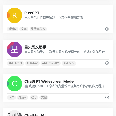
0
RizzGPT
与AI角色进行聊天游戏，以获得乐趣和联系
对话AI
文案
讲故事的人
0
星火网文助手
星火网文助手，一款专为网文作者设计的一站式AI创作平台，您只需要简单输入写作需求，可以是您的灵感或想法，星火网文助手便能迅速生成高质量的小说内容，让您的创作更加高效。提供多个AI辅助写作功能，包括提炼热榜、AI智能拆书、卡文灵感启发、细节描写、润色、续写、扩写等服务，免费使用，简单便捷高效
AI写作平台
AI写小说
AI写小说辅助
AI写网文
0
ChatGPT Widescreen Mode
🤖 利用ChatGPT惊人的力量或增强其用户体验的应用程序
写作
对话AI
改写
文案
0
ChatMindAI