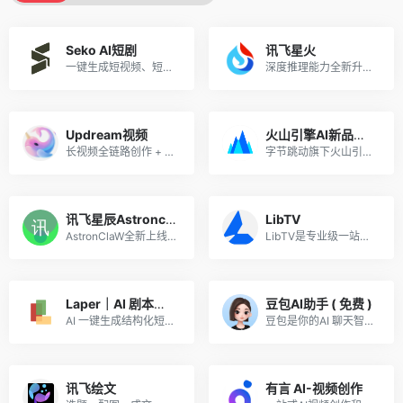
Seko AI短剧
讯飞星火
一键生成短视频、短剧，零基础批量出片，用户注册意愿高，转化稳定！
深度推理能力全新升级，全面对标OpenAI o1
Updream视频
火山引擎AI新品推广
长视频全链路创作 + 节点式无限画布 + AI 智能助手 Agent，一站式整合图文视频大模型，覆盖剧本、分镜、成片全流程，主打中长视频批量自动化创作
字节跳动旗下火山引擎重磅 AI 产品矩阵来袭！火山引擎 ArkClaw智能体、火山方舟Agent Plan、Seedance 2.0 ——三大王牌覆盖开发者、创作者、企业用户。AI 风口正盛，好产品自带流量。
讯飞星辰Astronclaw
LibTV
AstronClaW全新上线，基于OpenClaw核心能力，内置多场景模版开箱即用，安全养虾，就来讯飞星辰
LibTV是专业级一站式 AI 视频创作平台, “无限画布 + 节点工作流”，支持人机协同与 AI Agent 全自动生成，主打高可控、全链路、工业化视频生产。
Laper｜AI 剧本多人协作平台
豆包AI助手 ( 免费 )
AI 一键生成结构化短剧剧本，支持多人协同编辑，创作效率提升 80%，过稿率高适合长期变现
豆包是你的AI 聊天智能对话问答助手
讯飞绘文
有言 AI-视频创作