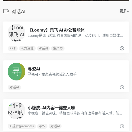
对话AI
更多+
0
【Loomy】讯飞 AI 办公智能体
Loomy是讯飞推出的桌面级AI助理，安装即用，适用自媒体、办公、日程等场景，能学习你的工作习惯，越用越懂你。
PPT
人力资源
对话AI
生产力
0
寻瓷AI
寻瓷AI - 龙泉青瓷领域的AI助手
对话AI
0
小橡皮-AI内容一键变人味
小橡皮一键去AI味，将机器味重的内容改得更有活人感，防止因为 AI 内容被平台打上 AI 标签，以及限流。发布前检测敏感表达与违禁词，减少内容违规和限流风险发布。
AI提示(prompts)
写作
对话AI