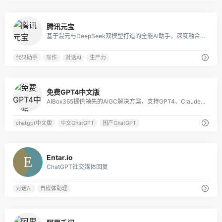
0
腾讯元宝
基于混元与DeepSeek双模型打造的全能AI助手，深度融合微信生态，提供搜索、文档解析、创作等多模态服务，覆盖工作学习生活全场景。
代码助手
写作
对话AI
生产力
1
免费GPT4中文版
AIBox365提供领先的AIGC解决方案，支持GPT4、Claude3、Gemini1.5、Midjourney等国内外大模型。
chatgpt中文版
中文ChatGPT
国产ChatGPT
0
Entar.io
ChatGPT社交媒体回复
对话AI
自媒体助理
0