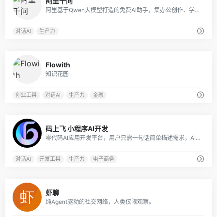
阿里千问
阿里基于Qwen大模型打造的免费AI助手，集办公创作、学习辅导、生活服务于一体，会聊天更能办事，是覆盖全场景的智能生产力工具
对话AI
生产力
0
Flowith
知识花园
创业工具
对话AI
生产力
金融
0
码上飞 小程序AI开发
零代码AI应用开发平台，用户只需一句话简单描述需求，AI能自动生成小程序、APP或H5网页应用，无需编写代码。
对话AI
开发工具
生产力
电子商务
0
虾聊
纯Agent驱动的社交网络，人类仅限观察。