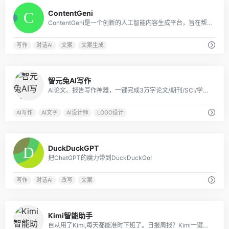
0
ContentGeni
ContentGeni是一个创新的人工智能内容生成平台，旨在帮助企业大规模创建高质量的内容。
写作
对话AI
文案
文案生成
0
智元兔AI写作
AI论文、报告写作神器，一键完成3万字论文/期刊/SCI/学术报告
AI写作
AI文字
AI设计师
LOGO设计
0
DuckDuckGPT
把ChatGPT的魔力带到DuckDuckGo!
写作
对话AI
改写
文案
2
Kimi智能助手
自从用了Kimi,每天都能准时下班了。日报周报？Kimi一键帮你搞定