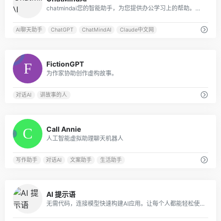
chatmindai您的智能助手，为您提供办公学习上的帮助。我们的AI助手基于GPT大语言模型实现，支持文件输入、语音输入等多模态交互方式，为您解决各种问题。立即尝试，提高60%学习效率！拥有GPT3.5，GPT4.0，Claude，Claude 100k等多种模型，多种角色扮演，更好的UI体验。claude中文网
AI聊天助手
ChatGPT
ChatMindAI
Claude中文网
0
FictionGPT
为作家协助创作虚构故事。
对话AI
讲故事的人
3
Call Annie
人工智能虚拟助理聊天机器人
写作助手
对话AI
文案助手
生活助手
0
AI 提示语
无需代码，连接模型快速构建AI应用。让每个人都能轻松使用 AI，提高 10 倍生产力。