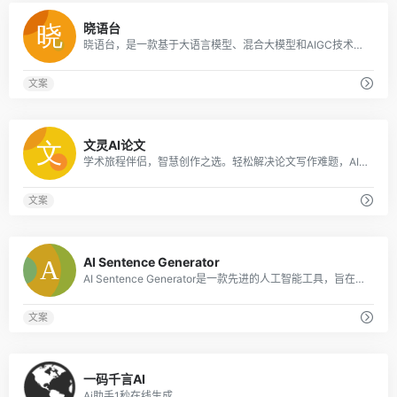
0
晓语台
晓语台，是一款基于大语言模型、混合大模型和AIGC技术研发的智能创作平台。创作能力主要围绕营销文本的AI创作，覆盖了行业、平台、职业等不同场景500余款创作主题
文案
0
文灵AI论文
学术旅程伴侣，智慧创作之选。轻松解决论文写作难题，AI论文助您一键完成，仅需一杯咖啡时间，即可轻松问鼎学术*！
文案
0
AI Sentence Generator
AI Sentence Generator是一款先进的人工智能工具，旨在为各种内容需求生成个性化的句子，包括但不限于博客、社交媒体帖子和专业电子邮件。
文案
0
一码千言AI
Ai助手1秒在线生成