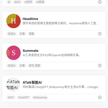
AI
AIGC
AI创作
AI绘画
0
Headlime
撰写有效的营销文案既困难又耗时。Headlime使用人工智能和模板使写作更快、更容易。你将花更少的时间在内容上，而花更多的时间在结果上。
对话AI
文案
销售
0
Summate
AI工具使用全文RSS和OpenAI总结网络文章。
对话AI
文案
研究,调查
0
ATalk智能AI
同时集成ChatgGPT,Midjourney两大主流AI引擎，chatgpt响应速度极快，支持数据分析，Echarts图表展示，mijdourney调用官方接口，实时展示绘图效果
AIGC
ChatGPT
Midjourney