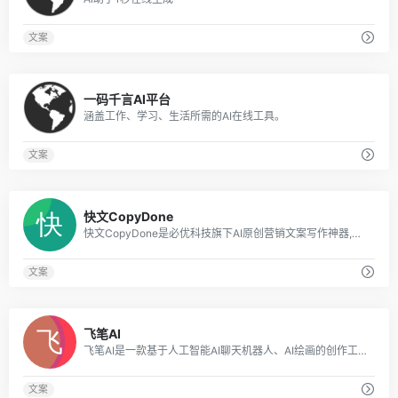
文案
0
一码千言AI平台
涵盖工作、学习、生活所需的AI在线工具。
文案
0
快文CopyDone
快文CopyDone是必优科技旗下AI原创营销文案写作神器,通过强大的自然语言处理能力,通过输入关键词,快速生成原创的软文,可以发布在各个媒体和自媒体平台,大幅
文案
0
飞笔AI
飞笔AI是一款基于人工智能AI聊天机器人、AI绘画的创作工具，为用户探索用AI技术提升写作效率、AI技术创造令人惊艳的绘画和创作体验。
文案