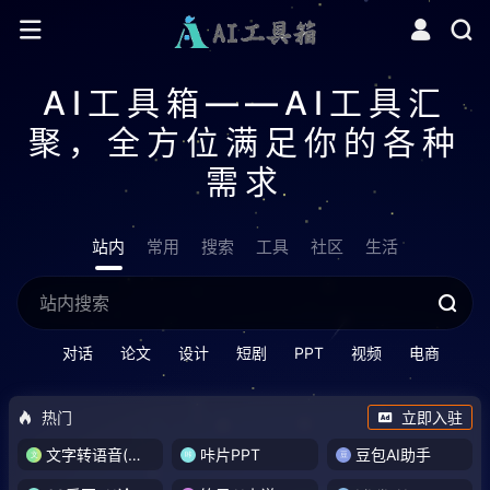
AI工具箱——AI工具汇
聚，全方位满足你的各种
需求
站内
常用
搜索
工具
社区
生活
对话
论文
设计
短剧
PPT
视频
电商
热门
立即入驻
文字转语音(琅琅配音)
咔片PPT
豆包AI助手