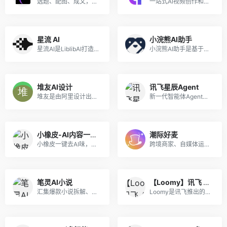
选题、配图、成文，一站式创作，让内容运营更高效
一站式AI视频创作和3D数字人生成平台
星流 AI
小浣熊AI助手
星流AI是LiblibAI打造的一站式多模态AI设计Agent，深度优化中文语境，支持图/视频/3D/音频全链路创作与精细化编辑，低门槛实现专业级创意产出。
小浣熊AI助手是基于商汤自研大语言模型的智能助手，包含代码助手、办公助手，满足用户代码编写、数据分析、编程学习等各类需求。
堆友AI设计
讯飞星辰Agent
堆友是由阿里设计出品的AI绘画+电商神器，堪称零门槛上手的Midjourney国产平替，在线可体验专业AI绘画工具及上千款AI风格模型和近万个免费可商用的3D素材，是“适合中国宝宝体质”的AI神器。堆友已汇聚超50万AI创作者、设计师，平台日均生成10万张AI作品，并承办多类专业设计赛事活动，成为国内领先的AI设计平台。
新一代智能体Agent开发平台，助力开发者快速搭建生产级智能体
小橡皮-AI内容一键变人味
潮际好麦
小橡皮一键去AI味，将机器味重的内容改得更有活人感，防止因为 AI 内容被平台打上 AI 标签，以及限流。发布前检测敏感表达与违禁词，减少内容违规和限流风险发布。
跨境商家、自媒体运营专用，一键制作电商海报商品图，蓝海赛道极易获客~
笔灵AI小说
【Loomy】讯飞 AI 办公智能体
汇集爆款小说拆解、小说大纲一键生成、200+小说生成器、总结网文大神写作公式、精选小说资料库。
Loomy是讯飞推出的桌面级AI助理，安装即用，适用自媒体、办公、日程等场景，能学习你的工作习惯，越用越懂你。