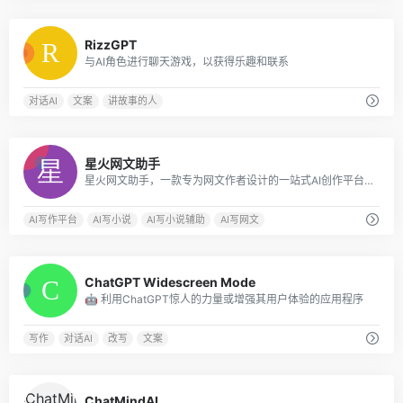
0
RizzGPT
与AI角色进行聊天游戏，以获得乐趣和联系
对话AI
文案
讲故事的人
0
星火网文助手
星火网文助手，一款专为网文作者设计的一站式AI创作平台，您只需要简单输入写作需求，可以是您的灵感或想法，星火网文助手便能迅速生成高质量的小说内容，让您的创作更加高效。提供多个AI辅助写作功能，包括提炼热榜、AI智能拆书、卡文灵感启发、细节描写、润色、续写、扩写等服务，免费使用，简单便捷高效
AI写作平台
AI写小说
AI写小说辅助
AI写网文
0
ChatGPT Widescreen Mode
🤖 利用ChatGPT惊人的力量或增强其用户体验的应用程序
写作
对话AI
改写
文案
0
ChatMindAI