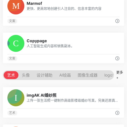
Marmof
更快、更高效地创建引人注目的、信息丰富的内容
文案
0
Copypage
人工智能生成内容和销售副本。
文案
更多
艺术
头像
设计辅助
AI绘画
图像生成器
logo生成器
+
0
imgAK AI婚纱照
上传一张生活照一键制作高级影楼级婚纱写真，完美还原真实人脸与肤质。
艺术