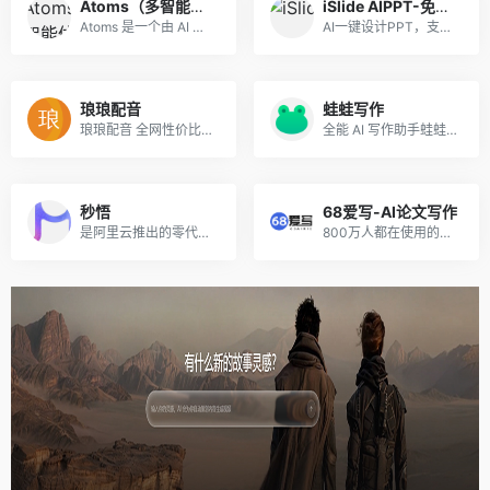
Atoms（多智能体无代码开发平台）
iSlide AIPPT-免费体验
Atoms 是一个由 AI 驱动的开...
AI一键设计PPT，支持输入主题、导入文件、上传模板生成PPT。
琅琅配音
蛙蛙写作
琅琅配音 全网性价比遥遥领先的配音平台
全能 AI 写作助手蛙蛙写作，主推 AI写小说、写剧本 和 AI生成漫剧功能，让创作高效又省心。
秒悟
68爱写-AI论文写作
是阿里云推出的零代码AI应用创作平台，无需编程基础，仅靠自然语言描述需求，即可依托多模型协同，分钟级生成含前后端、数据库的完整网页与应用，自动调配云端资源并一键部署上线，适配个人建站、活动页面、简易后台搭建等多元场景，大幅降低应用开发门槛。
800万人都在使用的高质量原创AI论文写作平台，免费生成大纲，可无限改稿，包过查重！