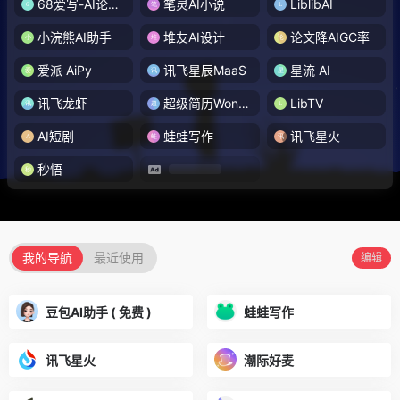
68爱写-AI论文写作
笔灵AI小说
LiblibAI
小浣熊AI助手
堆友AI设计
论文降AIGC率
爱派 AiPy
讯飞星辰MaaS
星流 AI
讯飞龙虾
超级简历WonderCV
LibTV
AI短剧
蛙蛙写作
讯飞星火
秒悟
我的导航
最近使用
编辑
豆包AI助手 ( 免费 )
蛙蛙写作
讯飞星火
潮际好麦