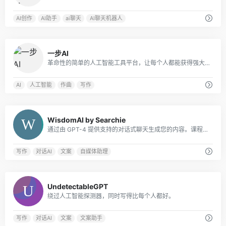
AI创作
AI助手
ai聊天
AI聊天机器人
0
一步AI
革命性的简单的人工智能工具平台，让每个人都能获得强大的人工智能应用我们的专业和用户友好的一步AI服务。
AI
人工智能
作曲
写作
0
WisdomAI by Searchie
通过由 GPT-4 提供支持的对​​话式聊天生成您的内容。课程，会员资格，播客，教练和更多!
写作
对话AI
文案
自媒体助理
0
UndetectableGPT
绕过人工智能探测器，同时写得比每个人都好。
写作
对话AI
文案
文案助手