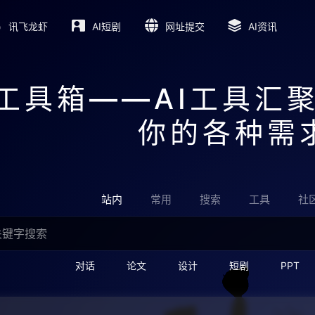
讯飞龙虾
AI短剧
网址提交
AI资讯
I工具箱——AI工具汇
你的各种需
站内
常用
搜索
工具
社
对话
论文
设计
短剧
PPT