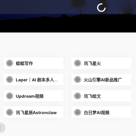
蛙蛙写作
讯飞星火
Laper｜AI 剧本多人协作平台
火山引擎AI新品推广
Updream视频
讯飞绘文
讯飞星辰Astronclaw
白日梦AI视频
欢