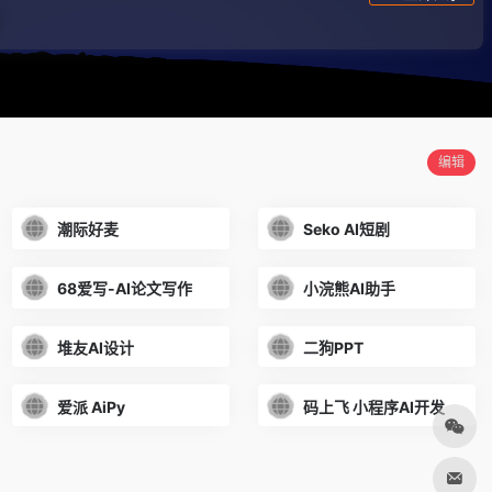
编辑
潮际好麦
Seko AI短剧
68爱写-AI论文写作
小浣熊AI助手
堆友AI设计
二狗PPT
爱派 AiPy
码上飞 小程序AI开发