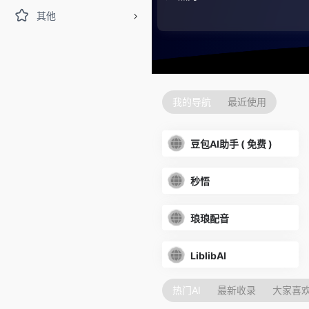
其他
我的导航
最近使用
豆包AI助手 ( 免费 )
秒悟
琅琅配音
LiblibAI
热门AI
最新收录
大家喜