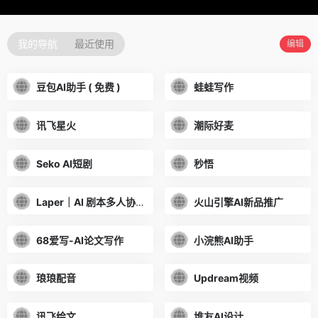
我的导航
最近使用
编辑
豆包AI助手 ( 免费 )
蛙蛙写作
讯飞星火
潮际好麦
Seko AI短剧
秒悟
Laper｜AI 剧本多人协作平台
火山引擎AI新品推广
68爱写-AI论文写作
小浣熊AI助手
琅琅配音
Updream视频
讯飞绘文
堆友AI设计