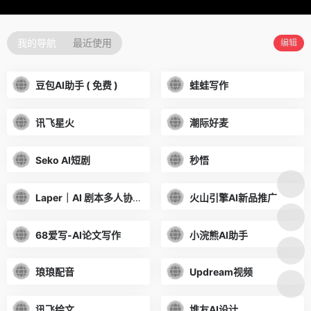
我的导航
最近使用
编辑
豆包AI助手 ( 免费 )
蛙蛙写作
讯飞星火
潮际好麦
Seko AI短剧
秒悟
Laper｜AI 剧本多人协作平台
火山引擎AI新品推广
68爱写-AI论文写作
小浣熊AI助手
琅琅配音
Updream视频
讯飞绘文
堆友AI设计