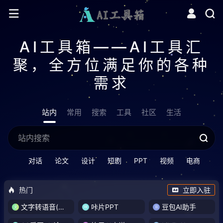
AI工具箱——AI工具汇
聚，全方位满足你的各种
需求
站内
常用
搜索
工具
社区
生活
对话
论文
设计
短剧
PPT
视频
电商
热门
立即入驻
文字转语音(琅琅配音)
咔片PPT
豆包AI助手