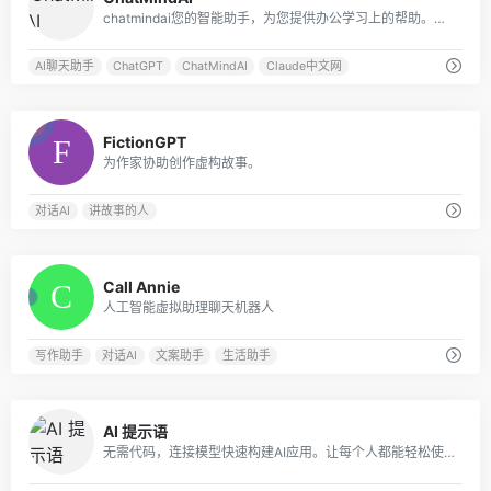
chatmindai您的智能助手，为您提供办公学习上的帮助。我们的AI助手基于GPT大语言模型实现，支持文件输入、语音输入等多模态交互方式，为您解决各种问题。立即尝试，提高60%学习效率！拥有GPT3.5，GPT4.0，Claude，Claude 100k等多种模型，多种角色扮演，更好的UI体验。claude中文网
AI聊天助手
ChatGPT
ChatMindAI
Claude中文网
0
FictionGPT
为作家协助创作虚构故事。
对话AI
讲故事的人
3
Call Annie
人工智能虚拟助理聊天机器人
写作助手
对话AI
文案助手
生活助手
0
AI 提示语
无需代码，连接模型快速构建AI应用。让每个人都能轻松使用 AI，提高 10 倍生产力。