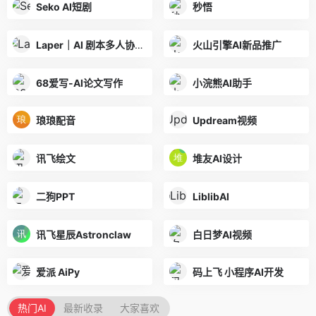
Seko AI短剧
秒悟
Laper｜AI 剧本多人协作平台
火山引擎AI新品推广
68爱写-AI论文写作
小浣熊AI助手
琅琅配音
Updream视频
讯飞绘文
堆友AI设计
二狗PPT
LiblibAI
讯飞星辰Astronclaw
白日梦AI视频
爱派 AiPy
码上飞 小程序AI开发
热门AI
最新收录
大家喜欢