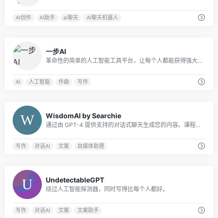
AI创作
AI助手
ai聊天
AI聊天机器人
0
一步AI
革命性的简单的人工智能工具平台，让每个人都能获得强大的人工智能应用我们的专业和用户友好的一步AI服务。
AI
人工智能
作曲
写作
0
WisdomAI by Searchie
通过由 GPT-4 提供支持的对​​话式聊天生成您的内容。课程，会员资格，播客，教练和更多!
写作
对话AI
文案
自媒体助理
0
UndetectableGPT
绕过人工智能探测器，同时写得比每个人都好。
写作
对话AI
文案
文案助手