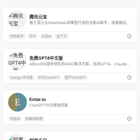
0
腾讯元宝
基于混元与DeepSeek双模型打造的全能AI助手，深度融合微信生态，提供搜索、文档解析、创作等多模态服务，覆盖工作学习生活全场景。
代码助手
写作
对话AI
生产力
1
免费GPT4中文版
AIBox365提供领先的AIGC解决方案，支持GPT4、Claude3、Gemini1.5、Midjourney等国内外大模型。
chatgpt中文版
中文ChatGPT
国产ChatGPT
0
Entar.io
ChatGPT社交媒体回复
对话AI
自媒体助理
0