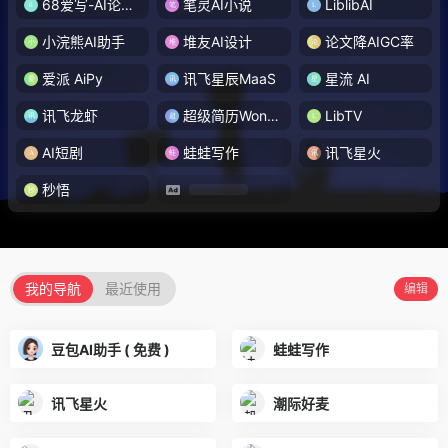
68爱写-AI论文写作
笔灵AI小说
LiblibAI
小浣熊AI助手
堆友AI设计
论文降AIGC率
爱派 AiPy
讯飞星辰MaaS
星流 AI
讯飞龙虾
超级简历WonderCV
LibTV
AI短剧
蛙蛙写作
讯飞星火
秒悟
我的导航
最近使用
编辑
豆包AI助手 ( 免费 )
蛙蛙写作
讯飞星火
潮际好麦