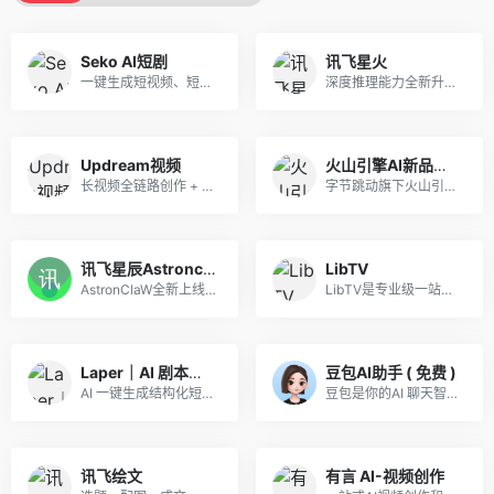
Seko AI短剧
讯飞星火
一键生成短视频、短剧，零基础批量出片，用户注册意愿高，转化稳定！
深度推理能力全新升级，全面对标OpenAI o1
Updream视频
火山引擎AI新品推广
长视频全链路创作 + 节点式无限画布 + AI 智能助手 Agent，一站式整合图文视频大模型，覆盖剧本、分镜、成片全流程，主打中长视频批量自动化创作
字节跳动旗下火山引擎重磅 AI 产品矩阵来袭！火山引擎 ArkClaw智能体、火山方舟Agent Plan、Seedance 2.0 ——三大王牌覆盖开发者、创作者、企业用户。AI 风口正盛，好产品自带流量。
讯飞星辰Astronclaw
LibTV
AstronClaW全新上线，基于OpenClaw核心能力，内置多场景模版开箱即用，安全养虾，就来讯飞星辰
LibTV是专业级一站式 AI 视频创作平台, “无限画布 + 节点工作流”，支持人机协同与 AI Agent 全自动生成，主打高可控、全链路、工业化视频生产。
Laper｜AI 剧本多人协作平台
豆包AI助手 ( 免费 )
AI 一键生成结构化短剧剧本，支持多人协同编辑，创作效率提升 80%，过稿率高适合长期变现
豆包是你的AI 聊天智能对话问答助手
讯飞绘文
有言 AI-视频创作