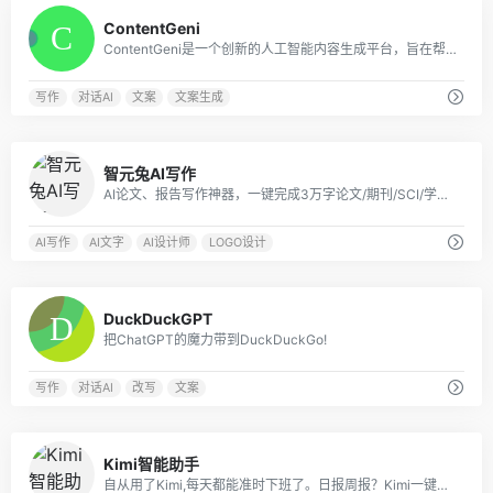
0
ContentGeni
ContentGeni是一个创新的人工智能内容生成平台，旨在帮助企业大规模创建高质量的内容。
写作
对话AI
文案
文案生成
0
智元兔AI写作
AI论文、报告写作神器，一键完成3万字论文/期刊/SCI/学术报告
AI写作
AI文字
AI设计师
LOGO设计
0
DuckDuckGPT
把ChatGPT的魔力带到DuckDuckGo!
写作
对话AI
改写
文案
2
Kimi智能助手
自从用了Kimi,每天都能准时下班了。日报周报？Kimi一键帮你搞定