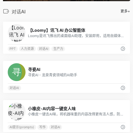
对话AI
更多+
0
【Loomy】讯飞 AI 办公智能体
Loomy是讯飞推出的桌面级AI助理，安装即用，适用自媒体、办公、日程等场景，能学习你的工作习惯，越用越懂你。
PPT
人力资源
对话AI
生产力
0
寻瓷AI
寻瓷AI - 龙泉青瓷领域的AI助手
对话AI
0
小橡皮-AI内容一键变人味
小橡皮一键去AI味，将机器味重的内容改得更有活人感，防止因为 AI 内容被平台打上 AI 标签，以及限流。发布前检测敏感表达与违禁词，减少内容违规和限流风险发布。
AI提示(prompts)
写作
对话AI