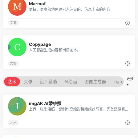
Marmof
更快、更高效地创建引人注目的、信息丰富的内容
文案
0
Copypage
人工智能生成内容和销售副本。
文案
更多
艺术
头像
设计辅助
AI绘画
图像生成器
logo生成器
+
0
imgAK AI婚纱照
上传一张生活照一键制作高级影楼级婚纱写真，完美还原真实人脸与肤质。
艺术