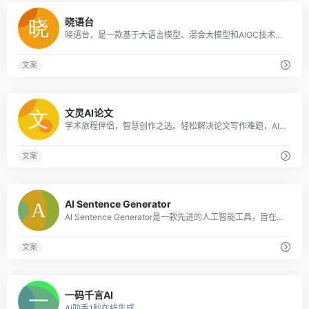
0
晓语台
晓语台，是一款基于大语言模型、混合大模型和AIGC技术研发的智能创作平台。创作能力主要围绕营销文本的AI创作，覆盖了行业、平台、职业等不同场景500余款创作主题
文案
0
文灵AI论文
学术旅程伴侣，智慧创作之选。轻松解决论文写作难题，AI论文助您一键完成，仅需一杯咖啡时间，即可轻松问鼎学术*！
文案
0
AI Sentence Generator
AI Sentence Generator是一款先进的人工智能工具，旨在为各种内容需求生成个性化的句子，包括但不限于博客、社交媒体帖子和专业电子邮件。
文案
0
一码千言AI
Ai助手1秒在线生成