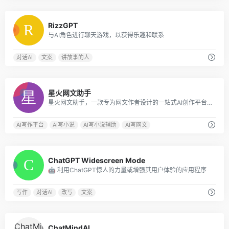
0
RizzGPT
与AI角色进行聊天游戏，以获得乐趣和联系
对话AI
文案
讲故事的人
0
星火网文助手
星火网文助手，一款专为网文作者设计的一站式AI创作平台，您只需要简单输入写作需求，可以是您的灵感或想法，星火网文助手便能迅速生成高质量的小说内容，让您的创作更加高效。提供多个AI辅助写作功能，包括提炼热榜、AI智能拆书、卡文灵感启发、细节描写、润色、续写、扩写等服务，免费使用，简单便捷高效
AI写作平台
AI写小说
AI写小说辅助
AI写网文
0
ChatGPT Widescreen Mode
🤖 利用ChatGPT惊人的力量或增强其用户体验的应用程序
写作
对话AI
改写
文案
0
ChatMindAI