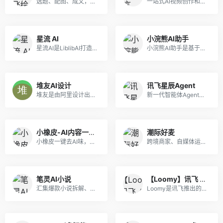
选题、配图、成文，一站式创作，让内容运营更高效
一站式AI视频创作和3D数字人生成平台
星流 AI
小浣熊AI助手
星流AI是LiblibAI打造的一站式多模态AI设计Agent，深度优化中文语境，支持图/视频/3D/音频全链路创作与精细化编辑，低门槛实现专业级创意产出。
小浣熊AI助手是基于商汤自研大语言模型的智能助手，包含代码助手、办公助手，满足用户代码编写、数据分析、编程学习等各类需求。
堆友AI设计
讯飞星辰Agent
堆友是由阿里设计出品的AI绘画+电商神器，堪称零门槛上手的Midjourney国产平替，在线可体验专业AI绘画工具及上千款AI风格模型和近万个免费可商用的3D素材，是“适合中国宝宝体质”的AI神器。堆友已汇聚超50万AI创作者、设计师，平台日均生成10万张AI作品，并承办多类专业设计赛事活动，成为国内领先的AI设计平台。
新一代智能体Agent开发平台，助力开发者快速搭建生产级智能体
小橡皮-AI内容一键变人味
潮际好麦
小橡皮一键去AI味，将机器味重的内容改得更有活人感，防止因为 AI 内容被平台打上 AI 标签，以及限流。发布前检测敏感表达与违禁词，减少内容违规和限流风险发布。
跨境商家、自媒体运营专用，一键制作电商海报商品图，蓝海赛道极易获客~
笔灵AI小说
【Loomy】讯飞 AI 办公智能体
汇集爆款小说拆解、小说大纲一键生成、200+小说生成器、总结网文大神写作公式、精选小说资料库。
Loomy是讯飞推出的桌面级AI助理，安装即用，适用自媒体、办公、日程等场景，能学习你的工作习惯，越用越懂你。