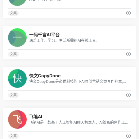
文案
0
一码千言AI平台
涵盖工作、学习、生活所需的AI在线工具。
文案
0
快文CopyDone
快文CopyDone是必优科技旗下AI原创营销文案写作神器,通过强大的自然语言处理能力,通过输入关键词,快速生成原创的软文,可以发布在各个媒体和自媒体平台,大幅
文案
0
飞笔AI
飞笔AI是一款基于人工智能AI聊天机器人、AI绘画的创作工具，为用户探索用AI技术提升写作效率、AI技术创造令人惊艳的绘画和创作体验。
文案