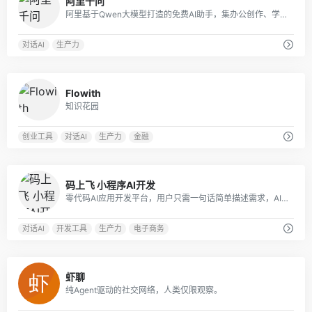
阿里千问
阿里基于Qwen大模型打造的免费AI助手，集办公创作、学习辅导、生活服务于一体，会聊天更能办事，是覆盖全场景的智能生产力工具
对话AI
生产力
0
Flowith
知识花园
创业工具
对话AI
生产力
金融
0
码上飞 小程序AI开发
零代码AI应用开发平台，用户只需一句话简单描述需求，AI能自动生成小程序、APP或H5网页应用，无需编写代码。
对话AI
开发工具
生产力
电子商务
0
虾聊
纯Agent驱动的社交网络，人类仅限观察。