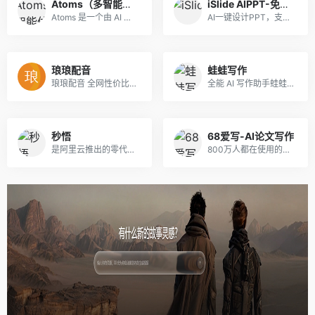
Atoms（多智能体无代码开发平台）
iSlide AIPPT-免费体验
Atoms 是一个由 AI 驱动的开...
AI一键设计PPT，支持输入主题、导入文件、上传模板生成PPT。
琅琅配音
蛙蛙写作
琅琅配音 全网性价比遥遥领先的配音平台
全能 AI 写作助手蛙蛙写作，主推 AI写小说、写剧本 和 AI生成漫剧功能，让创作高效又省心。
秒悟
68爱写-AI论文写作
是阿里云推出的零代码AI应用创作平台，无需编程基础，仅靠自然语言描述需求，即可依托多模型协同，分钟级生成含前后端、数据库的完整网页与应用，自动调配云端资源并一键部署上线，适配个人建站、活动页面、简易后台搭建等多元场景，大幅降低应用开发门槛。
800万人都在使用的高质量原创AI论文写作平台，免费生成大纲，可无限改稿，包过查重！