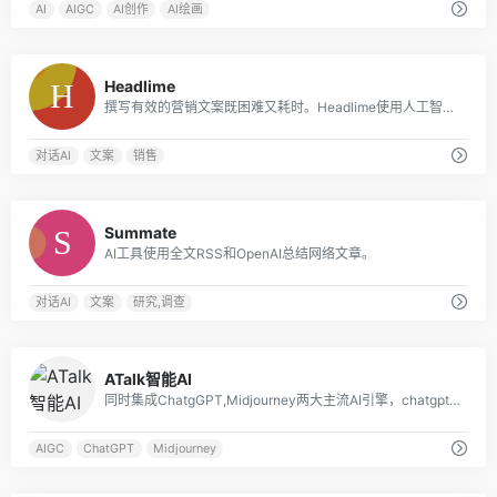
AI
AIGC
AI创作
AI绘画
0
Headlime
撰写有效的营销文案既困难又耗时。Headlime使用人工智能和模板使写作更快、更容易。你将花更少的时间在内容上，而花更多的时间在结果上。
对话AI
文案
销售
0
Summate
AI工具使用全文RSS和OpenAI总结网络文章。
对话AI
文案
研究,调查
0
ATalk智能AI
同时集成ChatgGPT,Midjourney两大主流AI引擎，chatgpt响应速度极快，支持数据分析，Echarts图表展示，mijdourney调用官方接口，实时展示绘图效果
AIGC
ChatGPT
Midjourney