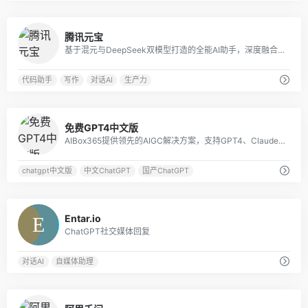
0
腾讯元宝
基于混元与DeepSeek双模型打造的全能AI助手，深度融合微信生态，提供搜索、文档解析、创作等多模态服务，覆盖工作学习生活全场景。
代码助手
写作
对话AI
生产力
1
免费GPT4中文版
AIBox365提供领先的AIGC解决方案，支持GPT4、Claude3、Gemini1.5、Midjourney等国内外大模型。
chatgpt中文版
中文ChatGPT
国产ChatGPT
0
Entar.io
ChatGPT社交媒体回复
对话AI
自媒体助理
0