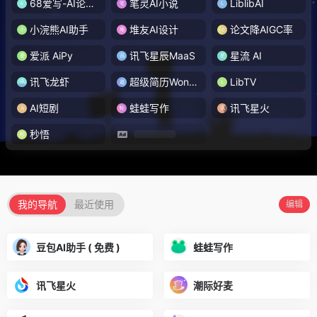
68爱写-AI论文写作
笔灵AI小说
LiblibAI
小浣熊AI助手
堆友AI设计
论文降AIGC率
爱派 AiPy
讯飞星辰MaaS
星流 AI
讯飞龙虾
超级简历WonderCV
LibTV
AI短剧
蛙蛙写作
讯飞星火
秒悟
我的导航
最近使用
编辑
豆包AI助手 ( 免费 )
蛙蛙写作
讯飞星火
潮际好麦