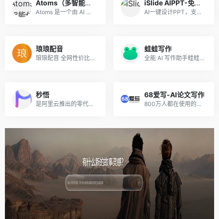
Atoms（多智能体无代码开发平台）
iSlide AIPPT-免费体验
Atoms 是一个由 AI 驱动的开...
AI一键设计PPT，支持输入主题、导入文件、上传模板生成PPT。
琅琅配音
蛙蛙写作
琅琅配音 全网性价比遥遥领先的配音平台
全能 AI 写作助手蛙蛙写作，主推 AI写小说、写剧本 和 AI生成漫剧功能，让创作高效又省心。
秒悟
68爱写-AI论文写作
是阿里云推出的零代码AI应用创作平台，无需编程基础，仅靠自然语言描述需求，即可依托多模型协同，分钟级生成含前后端、数据库的完整网页与应用，自动调配云端资源并一键部署上线，适配个人建站、活动页面、简易后台搭建等多元场景，大幅降低应用开发门槛。
800万人都在使用的高质量原创AI论文写作平台，免费生成大纲，可无限改稿，包过查重！