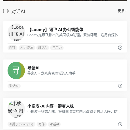
对话AI
更多+
0
【Loomy】讯飞 AI 办公智能体
Loomy是讯飞推出的桌面级AI助理，安装即用，适用自媒体、办公、日程等场景，能学习你的工作习惯，越用越懂你。
PPT
人力资源
对话AI
生产力
0
寻瓷AI
寻瓷AI - 龙泉青瓷领域的AI助手
对话AI
0
小橡皮-AI内容一键变人味
小橡皮一键去AI味，将机器味重的内容改得更有活人感，防止因为 AI 内容被平台打上 AI 标签，以及限流。发布前检测敏感表达与违禁词，减少内容违规和限流风险发布。
AI提示(prompts)
写作
对话AI