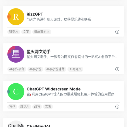
0
RizzGPT
与AI角色进行聊天游戏，以获得乐趣和联系
对话AI
文案
讲故事的人
0
星火网文助手
星火网文助手，一款专为网文作者设计的一站式AI创作平台，您只需要简单输入写作需求，可以是您的灵感或想法，星火网文助手便能迅速生成高质量的小说内容，让您的创作更加高效。提供多个AI辅助写作功能，包括提炼热榜、AI智能拆书、卡文灵感启发、细节描写、润色、续写、扩写等服务，免费使用，简单便捷高效
AI写作平台
AI写小说
AI写小说辅助
AI写网文
0
ChatGPT Widescreen Mode
🤖 利用ChatGPT惊人的力量或增强其用户体验的应用程序
写作
对话AI
改写
文案
0
ChatMindAI