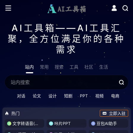
AI工具箱——AI工具汇
聚，全方位满足你的各种
需求
站内
常用
搜索
工具
社区
生活
对话
论文
设计
短剧
PPT
视频
电商
热门
立即入驻
文字转语音(琅琅配音)
咔片PPT
豆包AI助手