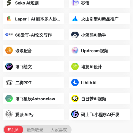
Seko AI短剧
秒悟
Laper｜AI 剧本多人协作平台
火山引擎AI新品推广
68爱写-AI论文写作
小浣熊AI助手
琅琅配音
Updream视频
讯飞绘文
堆友AI设计
二狗PPT
LiblibAI
讯飞星辰Astronclaw
白日梦AI视频
爱派 AiPy
码上飞 小程序AI开发
热门AI
最新收录
大家喜欢