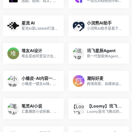
选题、配图、成文，一站式创作，让内容运营更高效
一站式AI视频创作和3D数字人生成平台
星流 AI
小浣熊AI助手
星流AI是LiblibAI打造的一站式多模态AI设计Agent，深度优化中文语境，支持图/视频/3D/音频全链路创作与精细化编辑，低门槛实现专业级创意产出。
小浣熊AI助手是基于商汤自研大语言模型的智能助手，包含代码助手、办公助手，满足用户代码编写、数据分析、编程学习等各类需求。
堆友AI设计
讯飞星辰Agent
堆友是由阿里设计出品的AI绘画+电商神器，堪称零门槛上手的Midjourney国产平替，在线可体验专业AI绘画工具及上千款AI风格模型和近万个免费可商用的3D素材，是“适合中国宝宝体质”的AI神器。堆友已汇聚超50万AI创作者、设计师，平台日均生成10万张AI作品，并承办多类专业设计赛事活动，成为国内领先的AI设计平台。
新一代智能体Agent开发平台，助力开发者快速搭建生产级智能体
小橡皮-AI内容一键变人味
潮际好麦
小橡皮一键去AI味，将机器味重的内容改得更有活人感，防止因为 AI 内容被平台打上 AI 标签，以及限流。发布前检测敏感表达与违禁词，减少内容违规和限流风险发布。
跨境商家、自媒体运营专用，一键制作电商海报商品图，蓝海赛道极易获客~
笔灵AI小说
【Loomy】讯飞 AI 办公智能体
汇集爆款小说拆解、小说大纲一键生成、200+小说生成器、总结网文大神写作公式、精选小说资料库。
Loomy是讯飞推出的桌面级AI助理，安装即用，适用自媒体、办公、日程等场景，能学习你的工作习惯，越用越懂你。