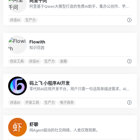
阿里千问
阿里基于Qwen大模型打造的免费AI助手，集办公创作、学习辅导、生活服务于一体，会聊天更能办事，是覆盖全场景的智能生产力工具
对话AI
生产力
0
Flowith
知识花园
创业工具
对话AI
生产力
金融
0
码上飞 小程序AI开发
零代码AI应用开发平台，用户只需一句话简单描述需求，AI能自动生成小程序、APP或H5网页应用，无需编写代码。
对话AI
开发工具
生产力
电子商务
0
虾聊
纯Agent驱动的社交网络，人类仅限观察。