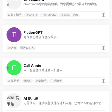
chatmindai您的智能助手，为您提供办公学习上的帮助。我们的AI助手基于GPT大语言模型实现，支持文件输入、语音输入等多模态交互方式，为您解决各种问题。立即尝试，提高60%学习效率！拥有GPT3.5，GPT4.0，Claude，Claude 100k等多种模型，多种角色扮演，更好的UI体验。claude中文网
AI聊天助手
ChatGPT
ChatMindAI
Claude中文网
0
FictionGPT
为作家协助创作虚构故事。
对话AI
讲故事的人
3
Call Annie
人工智能虚拟助理聊天机器人
写作助手
对话AI
文案助手
生活助手
0
AI 提示语
无需代码，连接模型快速构建AI应用。让每个人都能轻松使用 AI，提高 10 倍生产力。