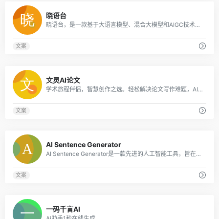
0
晓语台
晓语台，是一款基于大语言模型、混合大模型和AIGC技术研发的智能创作平台。创作能力主要围绕营销文本的AI创作，覆盖了行业、平台、职业等不同场景500余款创作主题
文案
0
文灵AI论文
学术旅程伴侣，智慧创作之选。轻松解决论文写作难题，AI论文助您一键完成，仅需一杯咖啡时间，即可轻松问鼎学术*！
文案
0
AI Sentence Generator
AI Sentence Generator是一款先进的人工智能工具，旨在为各种内容需求生成个性化的句子，包括但不限于博客、社交媒体帖子和专业电子邮件。
文案
0
一码千言AI
Ai助手1秒在线生成