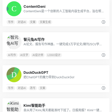
0
ContentGeni
ContentGeni是一个创新的人工智能内容生成平台，旨在帮助企业大规模创建高质量的内容。
写作
对话AI
文案
文案生成
0
智元兔AI写作
AI论文、报告写作神器，一键完成3万字论文/期刊/SCI/学术报告
AI写作
AI文字
AI设计师
LOGO设计
0
DuckDuckGPT
把ChatGPT的魔力带到DuckDuckGo!
写作
对话AI
改写
文案
2
Kimi智能助手
自从用了Kimi,每天都能准时下班了。日报周报？Kimi一键帮你搞定