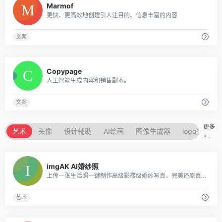
Marmof
更快、更高效地创建引人注目的、信息丰富的内容
文案
0
Copypage
人工智能生成内容和销售副本。
文案
更多
艺术
头像
设计辅助
AI绘画
图像生成器
logo生成器
+
0
imgAK AI婚纱照
上传一张生活照一键制作高级影楼级婚纱写真，完美还原真实人脸与肤质。
艺术