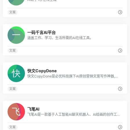
文案
0
一码千言AI平台
涵盖工作、学习、生活所需的AI在线工具。
文案
0
快文CopyDone
快文CopyDone是必优科技旗下AI原创营销文案写作神器,通过强大的自然语言处理能力,通过输入关键词,快速生成原创的软文,可以发布在各个媒体和自媒体平台,大幅
文案
0
飞笔AI
飞笔AI是一款基于人工智能AI聊天机器人、AI绘画的创作工具，为用户探索用AI技术提升写作效率、AI技术创造令人惊艳的绘画和创作体验。
文案