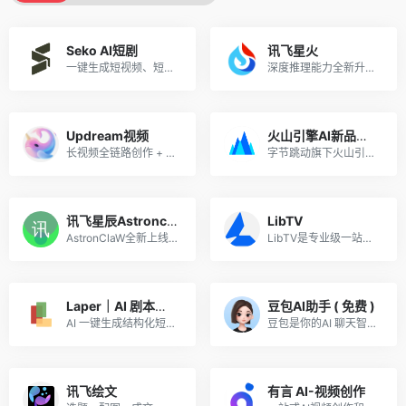
Seko AI短剧
讯飞星火
一键生成短视频、短剧，零基础批量出片，用户注册意愿高，转化稳定！
深度推理能力全新升级，全面对标OpenAI o1
Updream视频
火山引擎AI新品推广
长视频全链路创作 + 节点式无限画布 + AI 智能助手 Agent，一站式整合图文视频大模型，覆盖剧本、分镜、成片全流程，主打中长视频批量自动化创作
字节跳动旗下火山引擎重磅 AI 产品矩阵来袭！火山引擎 ArkClaw智能体、火山方舟Agent Plan、Seedance 2.0 ——三大王牌覆盖开发者、创作者、企业用户。AI 风口正盛，好产品自带流量。
讯飞星辰Astronclaw
LibTV
AstronClaW全新上线，基于OpenClaw核心能力，内置多场景模版开箱即用，安全养虾，就来讯飞星辰
LibTV是专业级一站式 AI 视频创作平台, “无限画布 + 节点工作流”，支持人机协同与 AI Agent 全自动生成，主打高可控、全链路、工业化视频生产。
Laper｜AI 剧本多人协作平台
豆包AI助手 ( 免费 )
AI 一键生成结构化短剧剧本，支持多人协同编辑，创作效率提升 80%，过稿率高适合长期变现
豆包是你的AI 聊天智能对话问答助手
讯飞绘文
有言 AI-视频创作