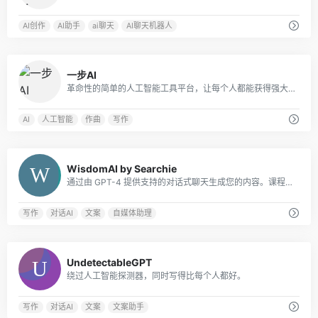
AI创作
AI助手
ai聊天
AI聊天机器人
0
一步AI
革命性的简单的人工智能工具平台，让每个人都能获得强大的人工智能应用我们的专业和用户友好的一步AI服务。
AI
人工智能
作曲
写作
0
WisdomAI by Searchie
通过由 GPT-4 提供支持的对​​话式聊天生成您的内容。课程，会员资格，播客，教练和更多!
写作
对话AI
文案
自媒体助理
0
UndetectableGPT
绕过人工智能探测器，同时写得比每个人都好。
写作
对话AI
文案
文案助手