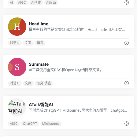
AI
AIGC
AI创作
AI绘画
0
Headlime
撰写有效的营销文案既困难又耗时。Headlime使用人工智能和模板使写作更快、更容易。你将花更少的时间在内容上，而花更多的时间在结果上。
对话AI
文案
销售
0
Summate
AI工具使用全文RSS和OpenAI总结网络文章。
对话AI
文案
研究,调查
0
ATalk智能AI
同时集成ChatgGPT,Midjourney两大主流AI引擎，chatgpt响应速度极快，支持数据分析，Echarts图表展示，mijdourney调用官方接口，实时展示绘图效果
AIGC
ChatGPT
Midjourney