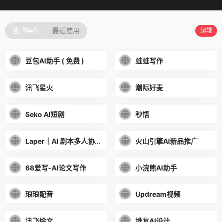
我的导航
最近使用
编辑
豆包AI助手 ( 免费 )
蛙蛙写作
讯飞星火
潮际好麦
Seko AI短剧
秒悟
Laper｜AI 剧本多人协作平台
火山引擎AI新品推广
68爱写-AI论文写作
小浣熊AI助手
琅琅配音
Updream视频
讯飞绘文
堆友AI设计