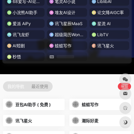
68爱写-AI论文写作
笔灵AI小说
LiblibAI
小浣熊AI助手
堆友AI设计
论文降AIGC率
爱派 AiPy
讯飞星辰MaaS
星流 AI
讯飞龙虾
超级简历WonderCV
LibTV
AI短剧
蛙蛙写作
讯飞星火
秒悟
我的导航
最近使用
编辑
豆包AI助手 ( 免费 )
蛙蛙写作
讯飞星火
潮际好麦