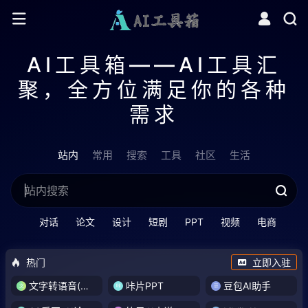
AI工具箱——AI工具汇
聚，全方位满足你的各种
需求
站内
常用
搜索
工具
社区
生活
对话
论文
设计
短剧
PPT
视频
电商
热门
立即入驻
文字转语音(琅琅配音)
咔片PPT
豆包AI助手