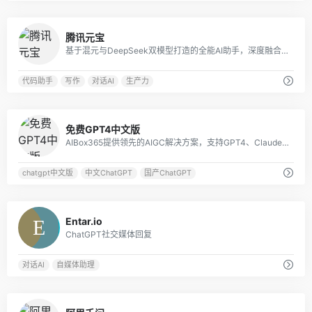
0
腾讯元宝
基于混元与DeepSeek双模型打造的全能AI助手，深度融合微信生态，提供搜索、文档解析、创作等多模态服务，覆盖工作学习生活全场景。
代码助手
写作
对话AI
生产力
1
免费GPT4中文版
AIBox365提供领先的AIGC解决方案，支持GPT4、Claude3、Gemini1.5、Midjourney等国内外大模型。
chatgpt中文版
中文ChatGPT
国产ChatGPT
0
Entar.io
ChatGPT社交媒体回复
对话AI
自媒体助理
0