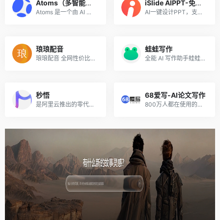
Atoms（多智能体无代码开发平台）
iSlide AIPPT-免费体验
Atoms 是一个由 AI 驱动的开...
AI一键设计PPT，支持输入主题、导入文件、上传模板生成PPT。
琅琅配音
蛙蛙写作
琅琅配音 全网性价比遥遥领先的配音平台
全能 AI 写作助手蛙蛙写作，主推 AI写小说、写剧本 和 AI生成漫剧功能，让创作高效又省心。
秒悟
68爱写-AI论文写作
是阿里云推出的零代码AI应用创作平台，无需编程基础，仅靠自然语言描述需求，即可依托多模型协同，分钟级生成含前后端、数据库的完整网页与应用，自动调配云端资源并一键部署上线，适配个人建站、活动页面、简易后台搭建等多元场景，大幅降低应用开发门槛。
800万人都在使用的高质量原创AI论文写作平台，免费生成大纲，可无限改稿，包过查重！