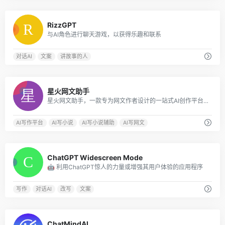
0
RizzGPT
与AI角色进行聊天游戏，以获得乐趣和联系
对话AI
文案
讲故事的人
0
星火网文助手
星火网文助手，一款专为网文作者设计的一站式AI创作平台，您只需要简单输入写作需求，可以是您的灵感或想法，星火网文助手便能迅速生成高质量的小说内容，让您的创作更加高效。提供多个AI辅助写作功能，包括提炼热榜、AI智能拆书、卡文灵感启发、细节描写、润色、续写、扩写等服务，免费使用，简单便捷高效
AI写作平台
AI写小说
AI写小说辅助
AI写网文
0
ChatGPT Widescreen Mode
🤖 利用ChatGPT惊人的力量或增强其用户体验的应用程序
写作
对话AI
改写
文案
0
ChatMindAI