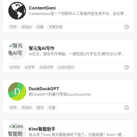
0
ContentGeni
ContentGeni是一个创新的人工智能内容生成平台，旨在帮助企业大规模创建高质量的内容。
写作
对话AI
文案
文案生成
0
智元兔AI写作
AI论文、报告写作神器，一键完成3万字论文/期刊/SCI/学术报告
AI写作
AI文字
AI设计师
LOGO设计
0
DuckDuckGPT
把ChatGPT的魔力带到DuckDuckGo!
写作
对话AI
改写
文案
2
Kimi智能助手
自从用了Kimi,每天都能准时下班了。日报周报？Kimi一键帮你搞定