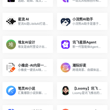
选题、配图、成文，一站式创作，让内容运营更高效
一站式AI视频创作和3D数字人生成平台
星流 AI
小浣熊AI助手
星流AI是LiblibAI打造的一站式多模态AI设计Agent，深度优化中文语境，支持图/视频/3D/音频全链路创作与精细化编辑，低门槛实现专业级创意产出。
小浣熊AI助手是基于商汤自研大语言模型的智能助手，包含代码助手、办公助手，满足用户代码编写、数据分析、编程学习等各类需求。
堆友AI设计
讯飞星辰Agent
堆友是由阿里设计出品的AI绘画+电商神器，堪称零门槛上手的Midjourney国产平替，在线可体验专业AI绘画工具及上千款AI风格模型和近万个免费可商用的3D素材，是“适合中国宝宝体质”的AI神器。堆友已汇聚超50万AI创作者、设计师，平台日均生成10万张AI作品，并承办多类专业设计赛事活动，成为国内领先的AI设计平台。
新一代智能体Agent开发平台，助力开发者快速搭建生产级智能体
小橡皮-AI内容一键变人味
潮际好麦
小橡皮一键去AI味，将机器味重的内容改得更有活人感，防止因为 AI 内容被平台打上 AI 标签，以及限流。发布前检测敏感表达与违禁词，减少内容违规和限流风险发布。
跨境商家、自媒体运营专用，一键制作电商海报商品图，蓝海赛道极易获客~
笔灵AI小说
【Loomy】讯飞 AI 办公智能体
汇集爆款小说拆解、小说大纲一键生成、200+小说生成器、总结网文大神写作公式、精选小说资料库。
Loomy是讯飞推出的桌面级AI助理，安装即用，适用自媒体、办公、日程等场景，能学习你的工作习惯，越用越懂你。