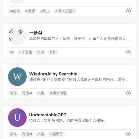
AI创作
AI助手
ai聊天
AI聊天机器人
0
一步AI
革命性的简单的人工智能工具平台，让每个人都能获得强大的人工智能应用我们的专业和用户友好的一步AI服务。
AI
人工智能
作曲
写作
0
WisdomAI by Searchie
通过由 GPT-4 提供支持的对​​话式聊天生成您的内容。课程，会员资格，播客，教练和更多!
写作
对话AI
文案
自媒体助理
0
UndetectableGPT
绕过人工智能探测器，同时写得比每个人都好。
写作
对话AI
文案
文案助手