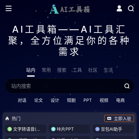
AI工具箱——AI工具汇
聚，全方位满足你的各种
需求
站内
常用
搜索
工具
社区
生活
对话
论文
设计
短剧
PPT
视频
电商
热门
立即入驻
文字转语音(琅琅配音)
咔片PPT
豆包AI助手