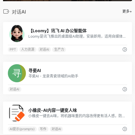
对话AI
更多+
0
【Loomy】讯飞 AI 办公智能体
Loomy是讯飞推出的桌面级AI助理，安装即用，适用自媒体、办公、日程等场景，能学习你的工作习惯，越用越懂你。
PPT
人力资源
对话AI
生产力
0
寻瓷AI
寻瓷AI - 龙泉青瓷领域的AI助手
对话AI
0
小橡皮-AI内容一键变人味
小橡皮一键去AI味，将机器味重的内容改得更有活人感，防止因为 AI 内容被平台打上 AI 标签，以及限流。发布前检测敏感表达与违禁词，减少内容违规和限流风险发布。
AI提示(prompts)
写作
对话AI