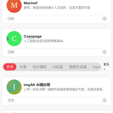
Marmof
更快、更高效地创建引人注目的、信息丰富的内容
文案
0
Copypage
人工智能生成内容和销售副本。
文案
更多
艺术
头像
设计辅助
AI绘画
图像生成器
logo生成器
+
0
imgAK AI婚纱照
上传一张生活照一键制作高级影楼级婚纱写真，完美还原真实人脸与肤质。
艺术