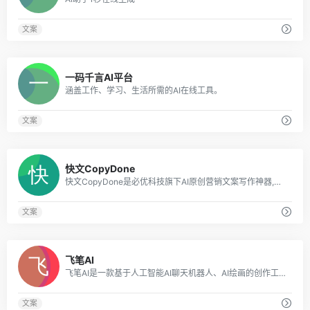
文案
0
一码千言AI平台
涵盖工作、学习、生活所需的AI在线工具。
文案
0
快文CopyDone
快文CopyDone是必优科技旗下AI原创营销文案写作神器,通过强大的自然语言处理能力,通过输入关键词,快速生成原创的软文,可以发布在各个媒体和自媒体平台,大幅
文案
0
飞笔AI
飞笔AI是一款基于人工智能AI聊天机器人、AI绘画的创作工具，为用户探索用AI技术提升写作效率、AI技术创造令人惊艳的绘画和创作体验。
文案