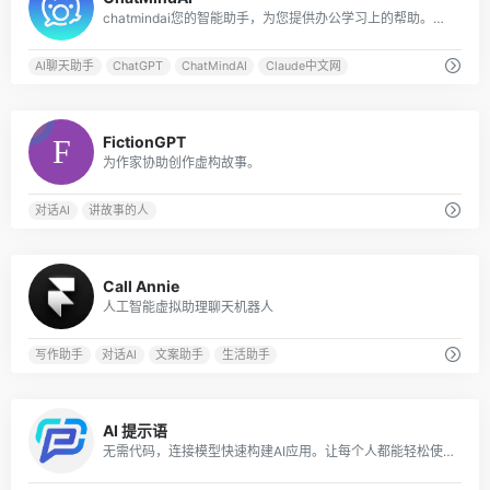
chatmindai您的智能助手，为您提供办公学习上的帮助。我们的AI助手基于GPT大语言模型实现，支持文件输入、语音输入等多模态交互方式，为您解决各种问题。立即尝试，提高60%学习效率！拥有GPT3.5，GPT4.0，Claude，Claude 100k等多种模型，多种角色扮演，更好的UI体验。claude中文网
AI聊天助手
ChatGPT
ChatMindAI
Claude中文网
0
FictionGPT
为作家协助创作虚构故事。
对话AI
讲故事的人
3
Call Annie
人工智能虚拟助理聊天机器人
写作助手
对话AI
文案助手
生活助手
0
AI 提示语
无需代码，连接模型快速构建AI应用。让每个人都能轻松使用 AI，提高 10 倍生产力。