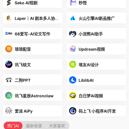
Seko AI短剧
秒悟
Laper｜AI 剧本多人协作平台
火山引擎AI新品推广
68爱写-AI论文写作
小浣熊AI助手
琅琅配音
Updream视频
讯飞绘文
堆友AI设计
二狗PPT
LiblibAI
讯飞星辰Astronclaw
白日梦AI视频
爱派 AiPy
码上飞 小程序AI开发
热门AI
最新收录
大家喜欢