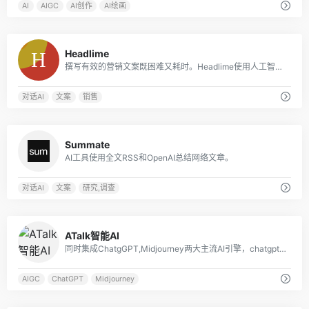
AI
AIGC
AI创作
AI绘画
0
Headlime
撰写有效的营销文案既困难又耗时。Headlime使用人工智能和模板使写作更快、更容易。你将花更少的时间在内容上，而花更多的时间在结果上。
对话AI
文案
销售
0
Summate
AI工具使用全文RSS和OpenAI总结网络文章。
对话AI
文案
研究,调查
0
ATalk智能AI
同时集成ChatgGPT,Midjourney两大主流AI引擎，chatgpt响应速度极快，支持数据分析，Echarts图表展示，mijdourney调用官方接口，实时展示绘图效果
AIGC
ChatGPT
Midjourney