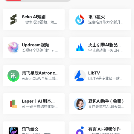
Seko AI短剧
讯飞星火
一键生成短视频、短剧，零基础批量出片，用户注册意愿高，转化稳定！
深度推理能力全新升级，全面对标OpenAI o1
Updream视频
火山引擎AI新品推广
长视频全链路创作 + 节点式无限画布 + AI 智能助手 Agent，一站式整合图文视频大模型，覆盖剧本、分镜、成片全流程，主打中长视频批量自动化创作
字节跳动旗下火山引擎重磅 AI 产品矩阵来袭！火山引擎 ArkClaw智能体、火山方舟Agent Plan、Seedance 2.0 ——三大王牌覆盖开发者、创作者、企业用户。AI 风口正盛，好产品自带流量。
讯飞星辰Astronclaw
LibTV
AstronClaW全新上线，基于OpenClaw核心能力，内置多场景模版开箱即用，安全养虾，就来讯飞星辰
LibTV是专业级一站式 AI 视频创作平台, “无限画布 + 节点工作流”，支持人机协同与 AI Agent 全自动生成，主打高可控、全链路、工业化视频生产。
Laper｜AI 剧本多人协作平台
豆包AI助手 ( 免费 )
AI 一键生成结构化短剧剧本，支持多人协同编辑，创作效率提升 80%，过稿率高适合长期变现
豆包是你的AI 聊天智能对话问答助手
讯飞绘文
有言 AI-视频创作