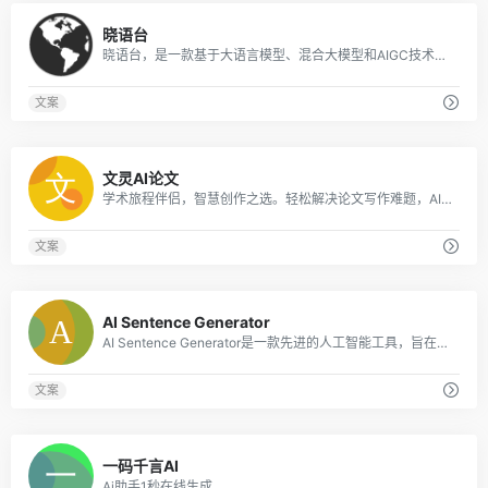
0
晓语台
晓语台，是一款基于大语言模型、混合大模型和AIGC技术研发的智能创作平台。创作能力主要围绕营销文本的AI创作，覆盖了行业、平台、职业等不同场景500余款创作主题
文案
0
文灵AI论文
学术旅程伴侣，智慧创作之选。轻松解决论文写作难题，AI论文助您一键完成，仅需一杯咖啡时间，即可轻松问鼎学术*！
文案
0
AI Sentence Generator
AI Sentence Generator是一款先进的人工智能工具，旨在为各种内容需求生成个性化的句子，包括但不限于博客、社交媒体帖子和专业电子邮件。
文案
0
一码千言AI
Ai助手1秒在线生成