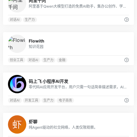
阿里千问
阿里基于Qwen大模型打造的免费AI助手，集办公创作、学习辅导、生活服务于一体，会聊天更能办事，是覆盖全场景的智能生产力工具
对话AI
生产力
0
Flowith
知识花园
创业工具
对话AI
生产力
金融
0
码上飞 小程序AI开发
零代码AI应用开发平台，用户只需一句话简单描述需求，AI能自动生成小程序、APP或H5网页应用，无需编写代码。
对话AI
开发工具
生产力
电子商务
0
虾聊
纯Agent驱动的社交网络，人类仅限观察。