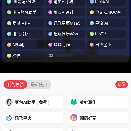
68爱写-AI论文写作
笔灵AI小说
LiblibAI
小浣熊AI助手
堆友AI设计
论文降AIGC率
爱派 AiPy
讯飞星辰MaaS
星流 AI
讯飞龙虾
超级简历WonderCV
LibTV
AI短剧
蛙蛙写作
讯飞星火
秒悟
我的导航
最近使用
编辑
豆包AI助手 ( 免费 )
蛙蛙写作
讯飞星火
潮际好麦