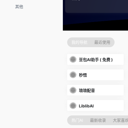
其他
我的导航
最近使用
豆包AI助手 ( 免费 )
秒悟
琅琅配音
LiblibAI
热门AI
最新收录
大家喜