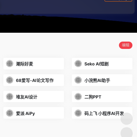
编辑
潮际好麦
Seko AI短剧
68爱写-AI论文写作
小浣熊AI助手
堆友AI设计
二狗PPT
爱派 AiPy
码上飞 小程序AI开发