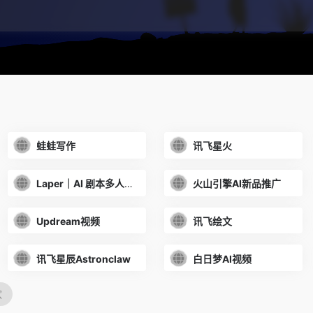
蛙蛙写作
讯飞星火
Laper｜AI 剧本多人协作平台
火山引擎AI新品推广
Updream视频
讯飞绘文
讯飞星辰Astronclaw
白日梦AI视频
欢