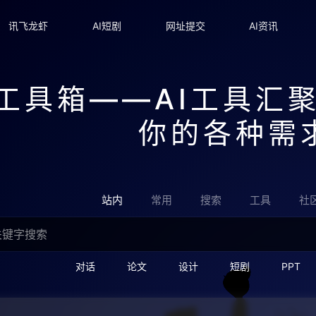
讯飞龙虾
AI短剧
网址提交
AI资讯
I工具箱——AI工具汇
你的各种需
站内
常用
搜索
工具
社
对话
论文
设计
短剧
PPT