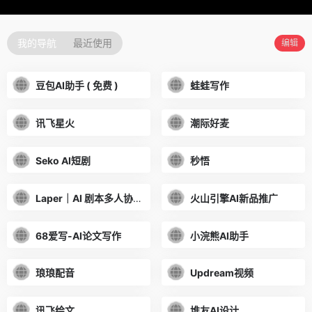
我的导航
最近使用
编辑
豆包AI助手 ( 免费 )
蛙蛙写作
讯飞星火
潮际好麦
Seko AI短剧
秒悟
Laper｜AI 剧本多人协作平台
火山引擎AI新品推广
68爱写-AI论文写作
小浣熊AI助手
琅琅配音
Updream视频
讯飞绘文
堆友AI设计