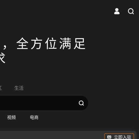
使生如夏花之绚烂，死如秋叶之静美。
聚，全方位满足
求
区
生活
视频
电商
立即入驻