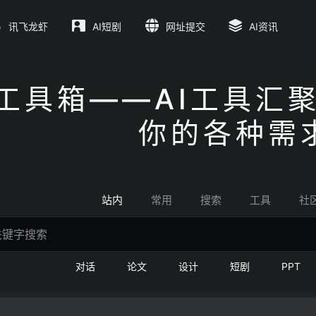
讯飞龙虾
AI短剧
网址提交
AI资讯
I工具箱——AI工具汇
你的各种需
站内
常用
搜索
工具
社
对话
论文
设计
短剧
PPT