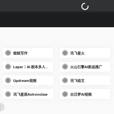
蛙蛙写作
讯飞星火
Laper｜AI 剧本多人协作平台
火山引擎AI新品推广
Updream视频
讯飞绘文
讯飞星辰Astronclaw
白日梦AI视频
欢