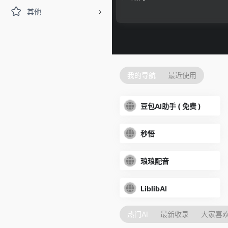
其他
我的导航
最近使用
豆包AI助手 ( 免费 )
秒悟
琅琅配音
LiblibAI
热门AI
最新收录
大家喜