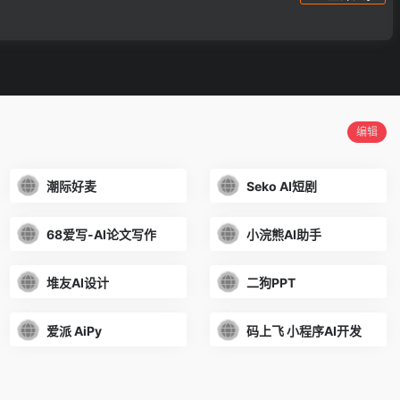
编辑
潮际好麦
Seko AI短剧
68爱写-AI论文写作
小浣熊AI助手
堆友AI设计
二狗PPT
爱派 AiPy
码上飞 小程序AI开发